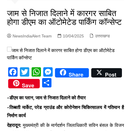
p
g
जाम से निजात दिलाने में कारगर साबित
e
होगा डीएम का ऑटोमेटेड पार्किंग कॉन्सेप्ट
r
NewsIndiaAlert Team
10/04/2025
उत्तराखण्ड
F
T
W
M
Share
Post
a
w
h
e
S
Save
c
itt
at
s
h
e
er
s
s
-डीएम का प्लान, जाम से निजात दिलाने को तैयार
ar
b
A
e
-तिब्बती मार्केट, परेड ग्राउंड और कोरोनेशन चिकित्सालय में गतिमान है
e
निर्माण कार्य
o
p
n
देहरादून:
o
मुख्यमंत्री की के मार्गदर्शन जिलाधिकारी सविन बंसल के विजन
p
g