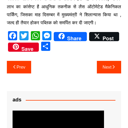
लाभ का कांसेप्ट है आधुनिक तकनीक से लैस ऑटोमेटेड मैकेनिकल
पार्किंग, जिसका माह दिसम्बर में मुख्यमंत्री ने शिलान्यास किया था ,
जल्द ही तैयार होकर पब्लिक को समर्पित कर दी जाएगी।
F
T
W
M
Share
Post
a
w
h
e
S
Save
c
itt
at
s
h
e
er
s
s
ar
Post
Prev
Next
b
A
e
e
navigation
o
p
n
o
p
g
k
er
ads