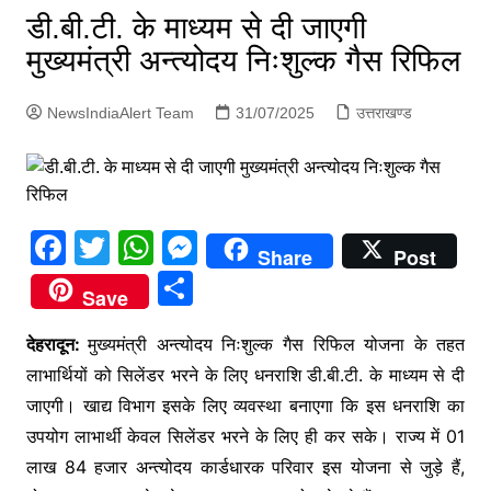
p
डी.बी.टी. के माध्यम से दी जाएगी
g
मुख्यमंत्री अन्त्योदय निःशुल्क गैस रिफिल
e
r
NewsIndiaAlert Team
31/07/2025
उत्तराखण्ड
F
T
W
M
Share
Post
a
w
h
e
S
Save
c
itt
at
s
h
e
er
s
s
देहरादून:
मुख्यमंत्री अन्त्योदय निःशुल्क गैस रिफिल योजना के तहत
ar
लाभार्थियों को सिलेंडर भरने के लिए धनराशि डी.बी.टी. के माध्यम से दी
b
A
e
e
जाएगी। खाद्य विभाग इसके लिए व्यवस्था बनाएगा कि इस धनराशि का
o
p
n
उपयोग लाभार्थी केवल सिलेंडर भरने के लिए ही कर सके। राज्य में 01
o
p
g
लाख 84 हजार अन्त्योदय कार्डधारक परिवार इस योजना से जुड़े हैं,