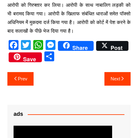
आरोपी को गिरफ्तार कर लिया। आरोपी के साथ नाबालिग लड़की को
भी बरामद किया गया। आरोपी के खिलाफ संबंधित धाराओं समेत पॉक्सो
अधिनियम में मुकदमा दर्ज किया गया है। आरोपी को कोर्ट में पेश करने के
बाद सलाखों के पीछे भेज दिया गया है।
F
T
W
M
Share
Post
a
w
h
e
S
Save
c
itt
at
s
h
e
er
s
s
ar
Post
Prev
Next
b
A
e
e
navigation
o
p
n
o
p
g
k
er
ads