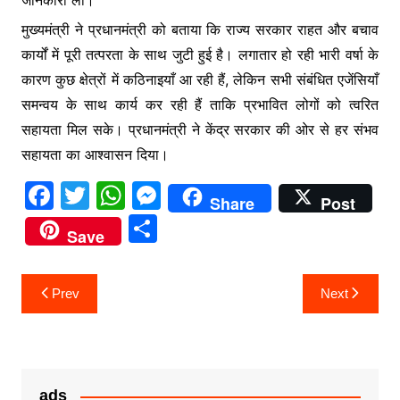
जानकारी ली।
o
p
g
मुख्यमंत्री ने प्रधानमंत्री को बताया कि राज्य सरकार राहत और बचाव
k
er
कार्यों में पूरी तत्परता के साथ जुटी हुई है। लगातार हो रही भारी वर्षा के
कारण कुछ क्षेत्रों में कठिनाइयाँ आ रही हैं, लेकिन सभी संबंधित एजेंसियाँ
समन्वय के साथ कार्य कर रही हैं ताकि प्रभावित लोगों को त्वरित
सहायता मिल सके। प्रधानमंत्री ने केंद्र सरकार की ओर से हर संभव
सहायता का आश्वासन दिया।
F
T
W
M
Share
Post
a
w
h
e
S
Save
c
itt
at
s
h
e
er
s
s
ar
Post
Prev
Next
b
A
e
e
navigation
o
p
n
o
p
g
k
er
ads