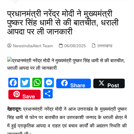
p
g
प्रधानमंत्री नरेंद्र मोदी ने मुख्यमंत्री
e
पुष्कर सिंह धामी से की बातचीत, धराली
r
आपदा पर ली जानकारी
NewsIndiaAlert Team
06/08/2025
उत्तराखण्ड
F
T
W
M
Share
Post
a
w
h
e
S
Save
c
itt
at
s
h
e
er
s
s
देहरादून:
प्रधानमंत्री नरेंद्र मोदी ने आज उत्तराखंड के मुख्यमंत्री पुष्कर
ar
सिंह धामी से फोन पर बातचीत कर उत्तरकाशी जनपद के धराली क्षेत्र में
b
A
e
e
में हुई प्राकृतिक आपदा व राहत एवं बचाव कार्यों की अद्यतन स्थिति की
o
p
n