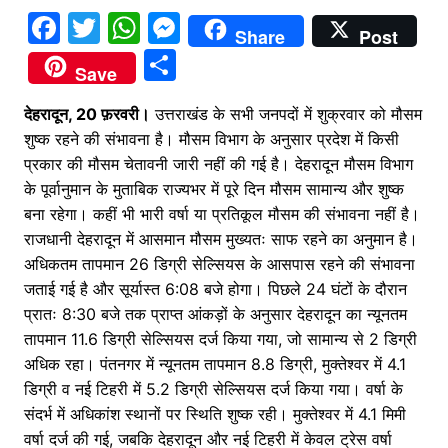
F
T
W
M
Share
Post
a
w
h
e
S
Save
c
itt
at
s
h
देहरादून, 20 फ़रवरी।
e
er
s
उत्तराखंड के सभी जनपदों में शुक्रवार को मौसम
s
ar
शुष्क रहने की संभावना है। मौसम विभाग के अनुसार प्रदेश में किसी
b
A
e
e
प्रकार की मौसम चेतावनी जारी नहीं की गई है। देहरादून मौसम विभाग
o
p
n
के पूर्वानुमान के मुताबिक राज्यभर में पूरे दिन मौसम सामान्य और शुष्क
o
p
g
बना रहेगा। कहीं भी भारी वर्षा या प्रतिकूल मौसम की संभावना नहीं है।
राजधानी देहरादून में आसमान मौसम मुख्यतः साफ रहने का अनुमान है।
k
er
अधिकतम तापमान 26 डिग्री सेल्सियस के आसपास रहने की संभावना
जताई गई है और सूर्यास्त 6:08 बजे होगा। पिछले 24 घंटों के दौरान
प्रातः 8:30 बजे तक प्राप्त आंकड़ों के अनुसार देहरादून का न्यूनतम
तापमान 11.6 डिग्री सेल्सियस दर्ज किया गया, जो सामान्य से 2 डिग्री
अधिक रहा। पंतनगर में न्यूनतम तापमान 8.8 डिग्री, मुक्तेश्वर में 4.1
डिग्री व नई टिहरी में 5.2 डिग्री सेल्सियस दर्ज किया गया। वर्षा के
संदर्भ में अधिकांश स्थानों पर स्थिति शुष्क रही। मुक्तेश्वर में 4.1 मिमी
वर्षा दर्ज की गई, जबकि देहरादून और नई टिहरी में केवल ट्रेस वर्षा