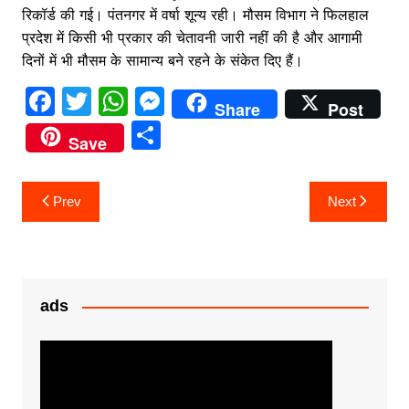
रिकॉर्ड की गई। पंतनगर में वर्षा शून्य रही। मौसम विभाग ने फिलहाल
प्रदेश में किसी भी प्रकार की चेतावनी जारी नहीं की है और आगामी
दिनों में भी मौसम के सामान्य बने रहने के संकेत दिए हैं।
F
T
W
M
Share
Post
a
w
h
e
S
Save
c
itt
at
s
h
e
er
s
s
ar
Post
Prev
Next
b
A
e
e
navigation
o
p
n
o
p
g
k
er
ads