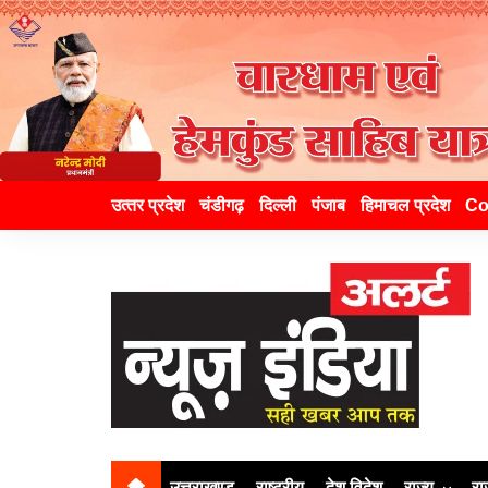
उत्‍तर प्रदेश
चंडीगढ़
दिल्ली
पंजाब
हिमाचल प्रदेश
Co
उत्तराखण्ड
राष्ट्रीय
देश विदेश
राज्य
रा