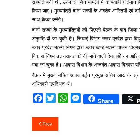
सहमति बनी थी, उनमें से जिन मामलों में कार्यवाही गतिमा
b
A
e
किया जाए। मुख्यमंत्री दोनों राज्यों के अवशेष आस्तियों एवं दाय
o
p
n
साथ बैठक करेंगे।
o
p
g
दोनों राज्यों के मुख्यमंत्रियों की पिछली बैठक के बाद जिला 
k
er
अनुमति दी जा चुकी है। सिंचाई विभाग उत्तर प्रदेश द्वारा व
उत्तर प्रदेश मत्स्य निगम द्वारा उत्तराखण्ड मत्स्य पाल
विकास निगम उत्तराखण्ड को दी जाने वाली देयताओं का आंश
गया जा चुका है। आवास विभाग के अन्तर्गत आवास विकास परिषद
बैठक में मुख्य सचिव आनंद बर्द्धन प्रमुख सचिव आर. के सुध
अधिकारी उपस्थित थे।
F
T
W
M
Share
P
a
w
h
e
c
itt
at
s
Post
Prev
e
er
s
s
navigation
b
A
e