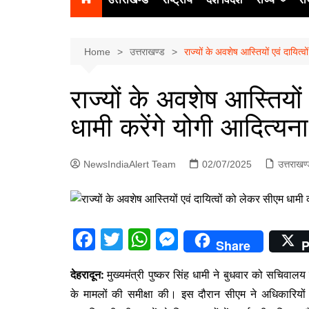
उत्‍तर प्रदेश
दिल्ली
Home
उत्तराखण्ड
राज्यों के अवशेष आस्तियों एवं दायित्
हिमाचल प्रद
राज्यों के अवशेष आस्तियों
पंजाब
धामी करेंगे योगी आदित्यन
चंडीगढ़
NewsIndiaAlert Team
02/07/2025
उत्तराखण
F
T
W
M
Share
P
a
w
h
e
देहरादून:
मुख्यमंत्री पुष्कर सिंह धामी ने बुधवार को सचिवालय मे
c
itt
at
s
के मामलों की समीक्षा की। इस दौरान सीएम ने अधिकारियों को 
e
er
s
s