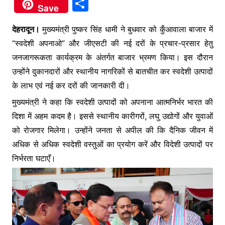
a
w
h
e
S
Save
c
itt
at
s
h
e
er
s
s
देहरादून।
मुख्यमंत्री पुष्कर सिंह धामी ने बुधवार को कुँआवाला बाजार में
ar
“स्वदेशी अपनाओ” और जीएसटी की नई दरों के प्रचार-प्रसार हेतु
b
A
e
e
जनजागरूकता कार्यक्रम के अंतर्गत बाजार भ्रमण किया। इस दौरान
o
p
n
उन्होंने दुकानदारों और स्थानीय नागरिकों से बातचीत कर स्वदेशी उत्पादों
o
p
g
के लाभ एवं नई कर दरों की जानकारी दी।
k
er
मुख्यमंत्री ने कहा कि स्वदेशी उत्पादों को अपनाना आत्मनिर्भर भारत की
दिशा में अहम कदम है। इससे स्थानीय कारीगरों, लघु उद्योगों और युवाओं
को रोजगार मिलेगा। उन्होंने जनता से अपील की कि दैनिक जीवन में
अधिक से अधिक स्वदेशी वस्तुओं का प्रयोग करें और विदेशी उत्पादों पर
निर्भरता घटाएँ।