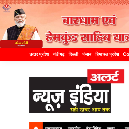
उत्‍तर प्रदेश
चंडीगढ़
दिल्ली
पंजाब
हिमाचल प्रदेश
Co
उत्तराखण्ड
राष्ट्रीय
देश विदेश
राज्य
रा