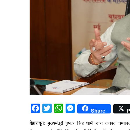
F
T
W
M
Share
P
a
w
h
e
देहारादून:
मुख्यमंत्री पुष्कर सिंह धामी द्वारा जनपद चम्प
c
itt
at
s