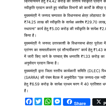
क्रियान्वयन हेतु ₹4.42 करोड़ की वित्तीय स्वीकृति प्रदान की 
e
er
s
s
स्वीकृति प्रदान करते हुए संबंधित विभागों को कार्यों के शीघ्र एव
b
A
e
मुख्यमंत्री ने जनपद चम्पावत के विधानसभा क्षेत्र लोहाघाट के
o
p
n
₹74.25 लाख की स्वीकृति के सापेक्ष अवशेष ₹29.70 लाख, “कंक
o
p
g
स्थापना” कार्य हेतु ₹5.00 करोड़ की स्वीकृति के सापेक्ष ₹2
k
er
किया है।
मुख्यमंत्री ने जनपद उत्तरकाशी के विधानसभा क्षेत्र पुरोला म
प्रांगण का समतलीकरण एवं सौन्दर्यीकरण” कार्य हेतु ₹1.43 
में जारी किए जाने के पश्चात् शेष धनराशि ₹1.33 करोड़ का
अनुमोदन प्रदान किया है।
मुख्यमंत्री द्वारा जिला स्तरीय कार्यकारी समिति (DLEC) पिथ
(SARRA) की पंचम बैठक में अनुमोदित “एक जनपद-एक नदी” य
हेतु ₹6.59 करोड़ के सापेक्ष प्रथम चरण में 40 प्रतिशत ध
है।
F
T
W
M
Share
P