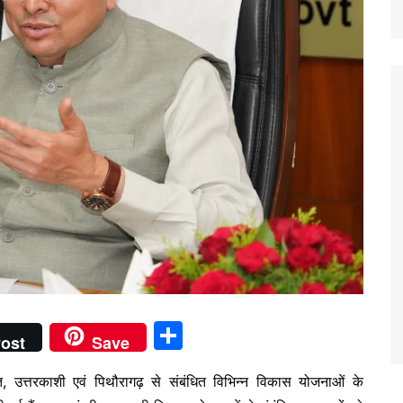
S
ost
Save
h
ावत, उत्तरकाशी एवं पिथौरागढ़ से संबंधित विभिन्न विकास योजनाओं के
ar