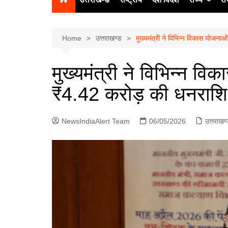
उत्‍तर प्रदेश
दिल्ली
Home
उत्तराखण्ड
मुख्यमंत्री ने विभिन्न विकास योजन
हिमाचल प्रद
मुख्यमंत्री ने विभिन्न व
पंजाब
₹4.42 करोड़ की धनराशि
चंडीगढ़
NewsIndiaAlert Team
06/05/2026
उत्तराखण