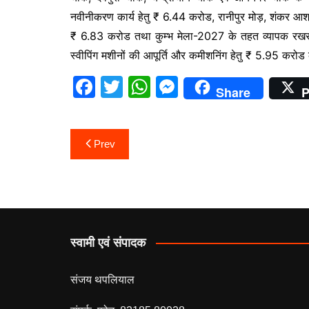
नवीनीकरण कार्य हेतु ₹ 6.44 करोड, रानीपुर मोड़, शंकर आश्र
₹ 6.83 करोड तथा कुम्भ मेला-2027 के तहत व्यापक रखरखा
स्वीपिंग मशीनों की आपूर्ति और कमीशनिंग हेतु ₹ 5.95 करो
F
T
W
M
Share
P
a
w
h
e
c
itt
at
s
Post
Prev
e
er
s
s
navigation
b
A
e
o
p
n
o
p
g
k
er
स्वामी एवं संपादक
संजय थपलियाल