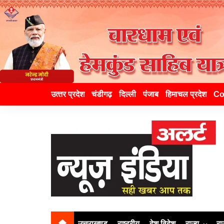
उत्‍तर प्रदेश
चंडीगढ़
दिल्ली
पंजाब
हिमाचल प्रदेश
Co
उत्तराखण्ड
राष्ट्रीय
देश विदेश
राज्य
रा