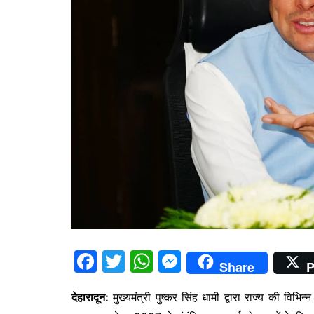
F
T
W
M
Share
P
a
w
h
e
देहारादून:
मुख्यमंत्री पुष्कर सिंह धामी द्वारा राज्य की विभि
c
itt
at
s