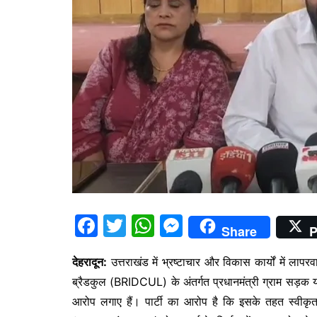
F
T
W
M
Share
P
a
w
h
e
​देहरादून:
उत्तराखंड में भ्रष्टाचार और विकास कार्यों में लाप
c
itt
at
s
ब्रैडकुल (BRIDCUL) के अंतर्गत प्रधानमंत्री ग्राम सड़
e
er
s
s
आरोप लगाए हैं। पार्टी का आरोप है कि इसके तहत स्वीकृ
b
A
e