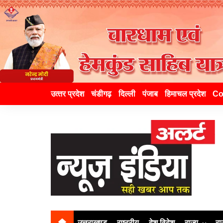
उत्‍तर प्रदेश
चंडीगढ़
दिल्ली
पंजाब
हिमाचल प्रदेश
Co
उत्तराखण्ड
राष्ट्रीय
देश विदेश
राज्य
रा