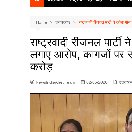
उत्‍तर प्रदेश
दिल्ली
Home
उत्तराखण्ड
राष्ट्रवादी रीजनल पार्टी ने खोला म
हिमाचल प्रद
राष्ट्रवादी रीजनल पार्टी न
पंजाब
लगाए आरोप, कागजों पर 
चंडीगढ़
करोड़
NewsIndiaAlert Team
02/06/2026
उत्तराखण