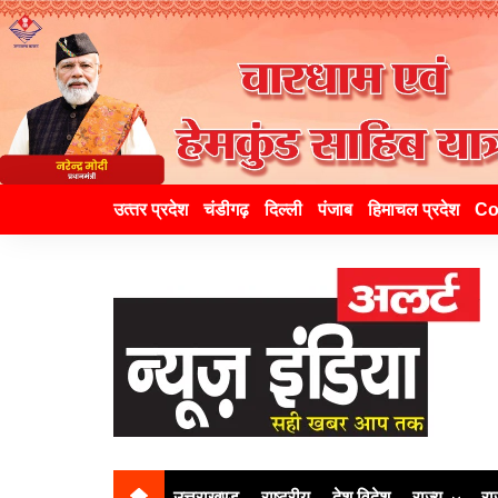
उत्‍तर प्रदेश
चंडीगढ़
दिल्ली
पंजाब
हिमाचल प्रदेश
Co
उत्तराखण्ड
राष्ट्रीय
देश विदेश
राज्य
रा