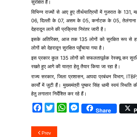
सुरक्षित हैं।
b
A
e
विभिन्न राज्यों से आए हुए तीर्थयात्रियों में गुजरात के 131,
o
p
n
06, दिल्ली के 07, असम के 05, कर्नाटक के 05, तेलंगाना के
o
p
g
देहरादून लाने की प्रक्रिया निरंतर जारी है।
k
er
इसके अतिरिक्त, आज तक 135 लोगों को सुरक्षित रूप से हर
लोगों को देहरादून सुरक्षित पहुँचाया गया है।
इस प्रकार कुल 135 लोगों को सफलतापूर्वक रेस्क्यू कर सुरक्षि
रखते हुए आगे की यात्रा हेतु तैयार किया जा रहा है।
राज्य सरकार, जिला प्रशासन, आपदा प्रबंधन विभाग, ITBP, N
कार्यों में जुटी हैं। मुख्यमंत्री पुष्कर सिंह धामी स्वयं स्
हेतु लगातार निर्देशित कर रहे हैं।
F
T
W
M
Share
P
a
w
h
e
c
itt
at
s
Post
Prev
e
er
s
s