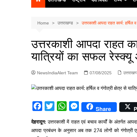
उत्‍तर प्रदेश
दिल्ली
Home
उत्तराखण्ड
उत्तरकाशी आपदा राहत कार्य: हर्षिल व ग
हिमाचल प्रद
उत्तरकाशी आपदा राहत कार्य:
पंजाब
यात्रियों का सफल रेस्क्य
चंडीगढ़
NewsIndiaAlert Team
07/08/2025
उत्तराखण
F
T
W
M
Share
P
a
w
h
e
देहरादून:
उत्तरकाशी में राहत एवं बचाव कार्यों के अंतर्गत आपदा
c
itt
at
s
आपदा प्रबंधन के अनुसार अब तक 274 लोगों को गंगोत्री एवं
e
er
s
s