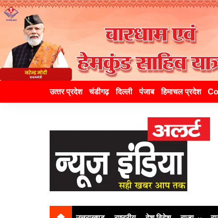
उत्‍तर प्रदेश
चंडीगढ़
दिल्ली
पंजाब
हिमाचल प्रदेश
Co
उत्तराखण्ड
राष्ट्रीय
देश विदेश
राज्य
रा