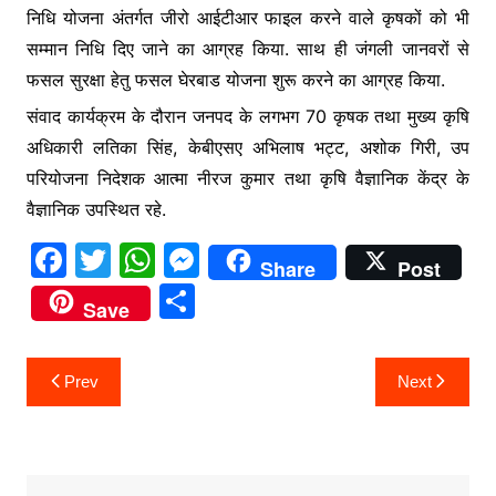
निधि योजना अंतर्गत जीरो आईटीआर फाइल करने वाले कृषकों को भी
सम्मान निधि दिए जाने का आग्रह किया. साथ ही जंगली जानवरों से
फसल सुरक्षा हेतु फसल घेरबाड योजना शुरू करने का आग्रह किया.
संवाद कार्यक्रम के दौरान जनपद के लगभग 70 कृषक तथा मुख्य कृषि
अधिकारी लतिका सिंह, केबीएसए अभिलाष भट्ट, अशोक गिरी, उप
परियोजना निदेशक आत्मा नीरज कुमार तथा कृषि वैज्ञानिक केंद्र के
वैज्ञानिक उपस्थित रहे.
F
T
W
M
Share
Post
a
w
h
e
S
Save
c
itt
at
s
h
e
er
s
s
ar
Post
Prev
Next
b
A
e
e
navigation
o
p
n
o
p
g