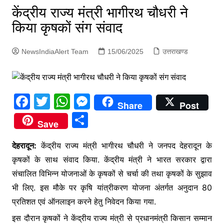
p
केंद्रीय राज्य मंत्री भागीरथ चौधरी ने
g
किया कृषकों संग संवाद
e
r
NewsIndiaAlert Team
15/06/2025
उत्तराखण्ड
F
T
W
M
Share
Post
a
w
h
e
S
Save
c
itt
at
s
h
e
er
s
s
देहरादून:
केंद्रीय राज्य मंत्री भागीरथ चौधरी ने जनपद देहरादून के
ar
कृषकों के साथ संवाद किया. केंद्रीय मंत्री ने भारत सरकार द्वारा
b
A
e
e
संचालित विभिन्न योजनाओं के कृषकों से चर्चा की तथा कृषकों के सुझाव
o
p
n
भी लिए. इस मौके पर कृषि यांत्रीकरण योजना अंतर्गत अनुदान 80
o
p
g
प्रतिशत एवं ऑनलाइन करने हेतु निवेदन किया गया.
k
er
इस दौरान कृषकों ने केंद्रीय राज्य मंत्री से प्रधानमंत्री किसान सम्मान