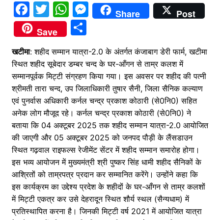
F
T
W
M
Share
Post
a
w
h
e
S
Save
c
itt
at
s
h
खटीमा
e
: शहीद सम्मान यात्रा-2.0 के अंतर्गत कंजाबाग डेरी फार्म, खटीमा
er
s
s
ar
स्थित शहीद सूबेदार डम्बर चन्द के घर-आँगन से ताम्र कलश में
b
A
e
e
सम्मानपूर्वक मिट्टी संग्रहण किया गया। इस अवसर पर शहीद की पत्नी
o
p
n
श्रीमती तारा चन्द, उप जिलाधिकारी तुषार सैनी, जिला सैनिक कल्याण
o
p
g
एवं पुनर्वास अधिकारी कर्नल चन्द्र प्रकाश कोठारी (से0नि0) सहित
अनेक लोग मौजूद रहे। कर्नल चन्द्र प्रकाश कोठारी (से0नि0) ने
k
er
बताया कि 04 अक्टूबर 2025 तक शहीद सम्मान यात्रा-2.0 आयोजित
की जाएगी और 05 अक्टूबर 2025 को जनपद पौड़ी के लैंसडाउन
स्थित गढ़वाल राइफल्स रेजीमेंट सेंटर में शहीद सम्मान समारोह होगा।
इस भव्य आयोजन में मुख्यमंत्री श्री पुष्कर सिंह धामी शहीद सैनिकों के
आश्रितों को ताम्रपत्र प्रदान कर सम्मानित करेंगे। उन्होंने कहा कि
इस कार्यक्रम का उद्देश्य प्रदेश के शहीदों के घर-आँगन से ताम्र कलशों
में मिट्टी एकत्र कर उसे देहरादून स्थित शौर्य स्थल (सैन्यधाम) में
प्रतिस्थापित करना है। जिनकी मिट्टी वर्ष 2021 में आयोजित यात्रा