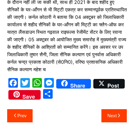
के दौरान नहीं ली जा सकी थी, साथ ही 2021 के बाद शहीद हुए
सैनिकों के घर-आँगन से भी मिट्टी एकत्र कर सम्मानपूर्वक प्रतिस्थापित
की जाएगी। कर्नल कोठारी ने बताया कि 04 अक्टूबर को जिलाधिकारी
कार्यालय से शहीद सैनिकों के घर-आँगन की मिट्टी का फ्लैग-ऑफ कर
यात्रा लैंसडाउन स्थित गढ़वाल राइफल्स रेजीमेंट सेंटर के लिए रवाना
की जाएगी। 05 अक्टूबर को आयोजित मुख्य समारोह में मुख्यमंत्री राज्य
के शहीद सैनिकों के आश्रितों को सम्मानित करेंगे। इस अवसर पर उप
जिलाधिकारी तुषार सैनी, जिला सैनिक कल्याण एवं पुनर्वास अधिकारी
कर्नल चन्द्र प्रकाश कोठारी (से0नि0), वरिष्ठ प्रशासनिक अधिकारी
सैनिक कल्याण महेश च
F
T
W
M
Share
Post
a
w
h
e
S
Save
c
itt
at
s
h
e
er
s
s
ar
Post
Prev
Next
b
A
e
e
navigation
o
p
n