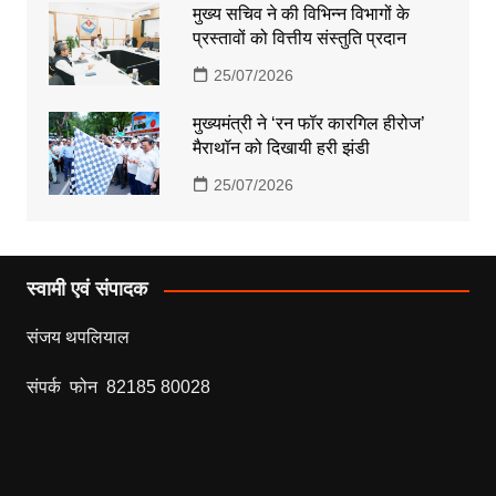
मुख्य सचिव ने की विभिन्न विभागों के
प्रस्तावों को वित्तीय संस्तुति प्रदान
25/07/2026
मुख्यमंत्री ने ‘रन फॉर कारगिल हीरोज’
मैराथॉन को दिखायी हरी झंडी
25/07/2026
स्वामी एवं संपादक
संजय थपलियाल
संपर्क फोन 82185 80028