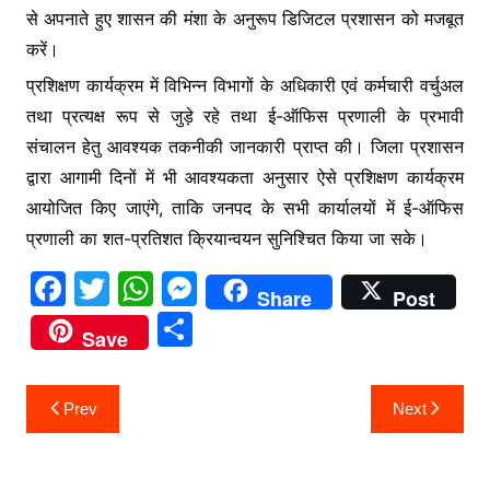
से अपनाते हुए शासन की मंशा के अनुरूप डिजिटल प्रशासन को मजबूत
करें।
प्रशिक्षण कार्यक्रम में विभिन्न विभागों के अधिकारी एवं कर्मचारी वर्चुअल
तथा प्रत्यक्ष रूप से जुड़े रहे तथा ई-ऑफिस प्रणाली के प्रभावी
संचालन हेतु आवश्यक तकनीकी जानकारी प्राप्त की। जिला प्रशासन
द्वारा आगामी दिनों में भी आवश्यकता अनुसार ऐसे प्रशिक्षण कार्यक्रम
आयोजित किए जाएंगे, ताकि जनपद के सभी कार्यालयों में ई-ऑफिस
प्रणाली का शत-प्रतिशत क्रियान्वयन सुनिश्चित किया जा सके।
F
T
W
M
Share
Post
a
w
h
e
S
Save
c
itt
at
s
h
e
er
s
s
ar
Post
Prev
Next
b
A
e
e
navigation
o
p
n