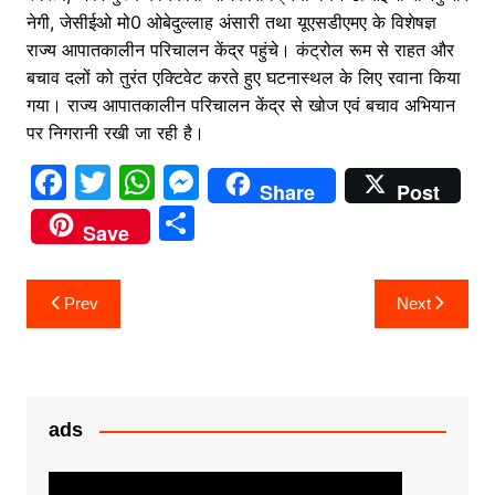
नेगी, जेसीईओ मो0 ओबेदुल्लाह अंसारी तथा यूएसडीएमए के विशेषज्ञ
राज्य आपातकालीन परिचालन केंद्र पहुंचे। कंट्रोल रूम से राहत और
बचाव दलों को तुरंत एक्टिवेट करते हुए घटनास्थल के लिए रवाना किया
गया। राज्य आपातकालीन परिचालन केंद्र से खोज एवं बचाव अभियान
पर निगरानी रखी जा रही है।
F
T
W
M
Share
Post
a
w
h
e
S
Save
c
itt
at
s
h
e
er
s
s
ar
Post
Prev
Next
b
A
e
e
navigation
o
p
n
o
p
g
k
er
ads