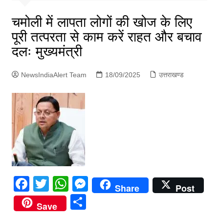
p
g
चमोली में लापता लोगों की खोज के लिए
e
पूरी तत्परता से काम करें राहत और बचाव
r
दलः मुख्यमंत्री
NewsIndiaAlert Team
18/09/2025
उत्तराखण्ड
F
T
W
M
Share
Post
a
w
h
e
S
Save
c
itt
at
s
h