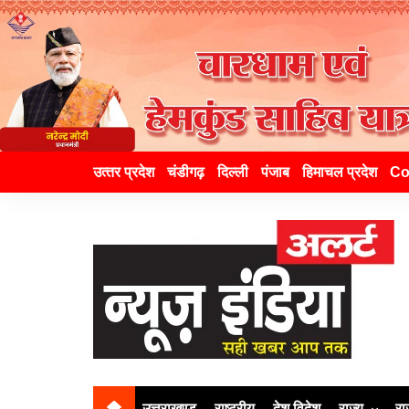
उत्‍तर प्रदेश
चंडीगढ़
दिल्ली
पंजाब
हिमाचल प्रदेश
Co
उत्तराखण्ड
राष्ट्रीय
देश विदेश
राज्य
रा