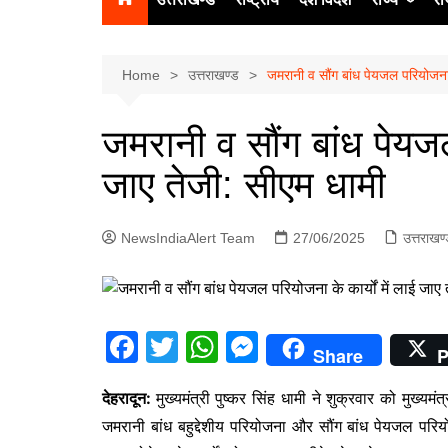
उत्‍तर प्रदेश
दिल्ली
Home
उत्तराखण्ड
जमरानी व सौंग बांध पेयजल परियोजना क
हिमाचल प्रद
जमरानी व सौंग बांध पेयजल 
पंजाब
जाए तेजी: सीएम धामी
चंडीगढ़
NewsIndiaAlert Team
27/06/2025
उत्तराखण
F
T
W
M
Share
P
a
w
h
e
देहरादून:
मुख्यमंत्री पुष्कर सिंह धामी ने शुक्रवार को मुख्यम
c
itt
at
s
जमरानी बांध बहुद्देशीय परियोजना और सौंग बांध पेयजल परिय
e
er
s
s