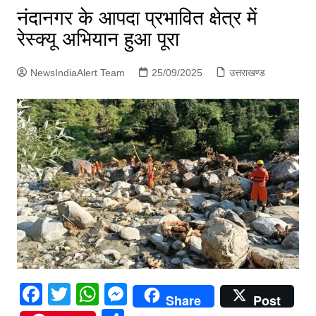
p
नंदानगर के आपदा प्रभावित क्षेत्र में
g
रेस्क्यू अभियान हुआ पूरा
e
r
NewsIndiaAlert Team
25/09/2025
उत्तराखण्ड
F
T
W
M
Share
Post