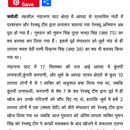
a
w
h
e
S
Save
c
itt
at
s
h
e
er
s
s
चमोली
: तहसील नंदानगर घाट क्षेत्र में आपदा से प्रभावित गांवों में
ar
प्रशासन और रेस्क्यू टीम द्वारा लगातार चलाया गया रेस्क्यू अभियान अब
b
A
e
e
पूरा हो गया है। गुरुवार को गुमान सिंह पुत्र चन्द्र सिंह (उम्र 75) का
o
p
n
शव बरामद कर लिया गया हैं। इससे पूर्व मंगलवार को धुर्मा गांव से ही
o
p
g
लापता ममता देवी पत्नी विक्रम सिंह (उम्र 38) का शव भी बरामद किया
k
er
गया था।
नंदानगर घाट में 17 सितम्बर की रात आई आपदा में कुंतरी
लगाफली,कुंरती सरपाणी, और धुर्मा के आपदा ग्रस्त क्षेत्रों से कुल 10
लापता लोगों में से 1 व्यक्ति को सकुशल बचा लिया गया था, जबकि
कुंतरी लगाफली, सरपाणी से शेष 7 के शव रेस्क्यू टीम द्वारा पूर्व में ही
खोज कर उनके परिजनों को सौंप दिए गए थे, हलांकि धुर्मा में बचें 2
लापता लोगों में एक (ममता देवी) को बीते मंगलवार को रेस्क्यू टीम द्वारा
खोज लिया गया था जबकि आज गुरूवार को अंतिम लापता व्यक्ति गुमान
सिंह को रेस्क्यू टीम ने काफ़ी मसक्कत के बाद खोजने में सफलता प्राप्त