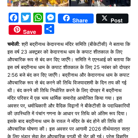
F
T
W
M
Share
Post
a
w
h
e
S
Save
c
itt
at
s
h
चमोली
e
: श्री बद्रीनाथ केदारनाथ मंदिर समिति (बीकेटीसी) ने बताया कि
er
s
s
ar
इस वर्ष 23 अक्टूबर को केदारनाथ धाम के कपाट शीतकाल के लिए
b
A
e
e
औपचारिक रूप से बंद कर दिए जाएँगे। समिति ने एएनआई को बताया कि
o
p
n
इस वर्ष बद्रीनाथ धाम के कपाट शीतकाल के लिए 25 नवंबर को दोपहर
o
p
g
2:56 बजे बंद कर दिए जाएँगे। बद्रीनाथ और केदारनाथ धाम के कपाट
औपचारिक रूप से बंद करने की तिथि विजयादशमी के दिन तय की गई
k
er
थी। बंद करने की तिथि निर्धारित करने के लिए दोपहर में बद्रीनाथ
मंदिर परिसर में एक भव्य धार्मिक समारोह आयोजित किया गया। इस
अवसर पर, धर्माधिकारी और वैदिक विद्वानों ने बीकेटीसी के पदाधिकारियों
की उपस्थिति में पंचांग गणना के आधार पर तिथि को अंतिम रूप दिया।
इसके बाद बद्रीनाथ धाम के रावल ने मंदिर के बंद होने की तिथि की
औपचारिक घोषणा की। इस अवसर पर आगामी 2026 तीर्थयात्रा सत्र
के लिए भंडार सेवा हेतु औपचारिक पगड़ी भी भेंट की गई। प्रेस विज्ञप्ति