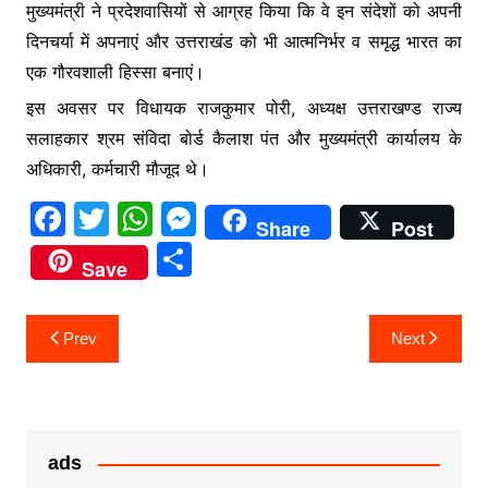
मुख्यमंत्री ने प्रदेशवासियों से आग्रह किया कि वे इन संदेशों को अपनी
दिनचर्या में अपनाएं और उत्तराखंड को भी आत्मनिर्भर व समृद्ध भारत का
एक गौरवशाली हिस्सा बनाएं।
इस अवसर पर विधायक राजकुमार पोरी, अध्यक्ष उत्तराखण्ड राज्य
सलाहकार श्रम संविदा बोर्ड कैलाश पंत और मुख्यमंत्री कार्यालय के
अधिकारी, कर्मचारी मौजूद थे।
F
T
W
M
Share
Post
a
w
h
e
S
Save
c
itt
at
s
h
e
er
s
s
ar
Post
Prev
Next
b
A
e
e
navigation
o
p
n
o
p
g
k
er
ads