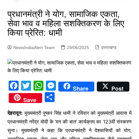
p
g
प्रधानमंत्री ने योग, सामाजिक एकता,
e
सेवा भाव व महिला सशक्तिकरण के लिए
r
किया प्रेरित: धामी
NewsIndiaAlert Team
29/06/2025
उत्तराखण्ड
F
T
W
M
Share
Post
a
w
h
e
S
Save
c
itt
at
s
h
e
er
s
s
देहरादून:
मुख्यमंत्री पुष्कर सिंह धामी ने रविवार को मुख्यमंत्री आवास में
ar
प्रधानमंत्री नरेंद्र मोदी के ’मन की बात’ कार्यक्रम का 123वीं संस्करण
b
A
e
e
सुना। मुख्यमंत्री ने कहा कि प्रधानमंत्री ने देशवासियों को योग,
o
p
n