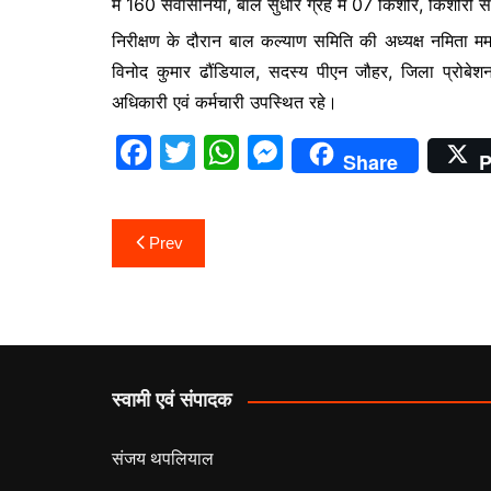
में 160 संवासनिया, बाल सुधार ग्रह में 07 किशोर, किशोरी संप्
निरीक्षण के दौरान बाल कल्याण समिति की अध्यक्ष नमिता ममगा
विनोद कुमार ढौंडियाल, सदस्य पीएन जौहर, जिला प्रोबेशन अ
अधिकारी एवं कर्मचारी उपस्थित रहे।
F
T
W
M
Share
P
a
w
h
e
c
itt
at
s
Post
Prev
e
er
s
s
navigation
b
A
e
o
p
n
o
p
g
k
er
स्वामी एवं संपादक
संजय थपलियाल