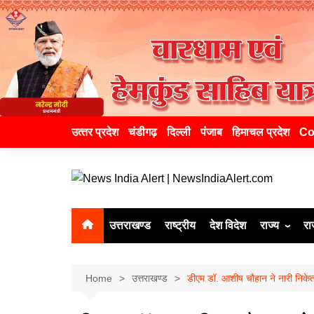
उत्‍तर प्रदेश
चंडीगढ़
दिल्ली
पंजाब
हिमाचल प्रदेश
Co
उत्तराखण्ड
राष्ट्रीय
देश विदेश
राज्य
रा
उत्‍तर प्रदेश
दिल्ली
Home
उत्तराखण्ड
डीएम डॉ. आशीष चौहान ने नारी निकेतन
हिमाचल प्रद