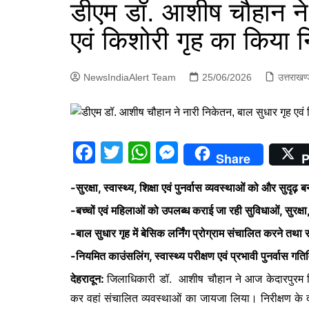
डीएम डॉ. आशीष चौहान ने 
पंजाब
एवं किशोरी गृह का किया न
चंडीगढ़
NewsIndiaAlert Team
25/06/2026
उत्तराखण
F
T
W
M
Share
P
a
w
h
e
-सुरक्षा, स्वास्थ्य, शिक्षा एवं पुनर्वास व्यवस्थाओं को और सुदृढ़ बन
c
itt
at
s
-बच्चों एवं महिलाओं को उपलब्ध कराई जा रही सुविधाओं, सुरक्षा, स
e
er
s
s
-बाल सुधार गृह में बेसिक लर्निंग प्रोग्राम संचालित करने तथा 
b
A
e
-नियमित काउंसलिंग, स्वास्थ्य परीक्षण एवं प्रभावी पुनर्वास गति
o
p
n
o
p
g
देहरादून:
जिलाधिकारी डॉ. आशीष चौहान ने आज केदारपुरम स्थ
कर वहां संचालित व्यवस्थाओं का जायजा लिया। निरीक्षण के दौर
k
er