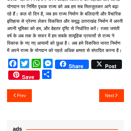
योगदान पर निर्मित पृथक राज्य को अब हम सब मिलजुलकर आगे बढ़ा
रहे हैं। कल वो दिन है, जब हम राज्य निर्माण के बलिदानी और वैचारिक
इतिहास से प्रेरणा लेकर विकसित और समृद्ध उत्तराखंड निर्माण में अपनी
अपनी भूमिका को हम, और बेहतर दृष्टि से निर्धारित करें। रजत जयंती
वर्ष के अब तक के सफर में हम सबके सामूहिक प्रयासों से राज्य ने
विकास के नए नए आयामों को छुआ है। अब हमे विकसित भारत निर्माण
में अपने राज्य के योगदान को पहले अधिक क्षमता से संपादित करना है।
F
T
W
M
Share
Post
a
w
h
e
S
Save
c
itt
at
s
h
e
er
s
s
ar
Post
Prev
Next
b
A
e
e
navigation
o
p
n
o
p
g
k
er
ads