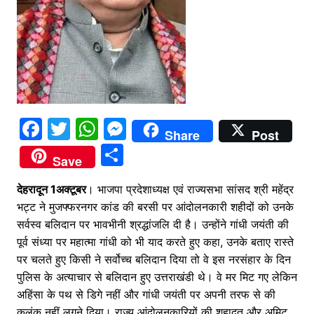
F
T
W
M
Share
Post
a
w
h
e
S
Save
c
itt
at
s
h
देहरादून 1अक्टूबर
e
er
। भाजपा प्रदेशाध्यक्ष एवं राज्यसभा सांसद श्री महेंद्र
s
s
ar
भट्ट ने मुजफ्फरनगर कांड की बरसी पर आंदोलनकारी शहीदों को उनके
b
A
e
e
सर्वस्व बलिदान पर भावभीनी श्रद्धांजलि दी है। उन्होंने गांधी जयंती की
o
p
n
पूर्व संध्या पर महात्मा गांधी को भी याद करते हुए कहा, उनके बताए रास्ते
o
p
g
पर चलते हुए किसी ने सर्वोच्च बलिदान दिया तो वे इस नरसंहार के दिन
पुलिस के अत्याचार से बलिदान हुए उत्तराखंडी थे। वे मर मिट गए लेकिन
k
er
अहिंसा के पथ से डिगे नहीं और गांधी जयंती पर अपनी तरफ से की
कलंक नहीं लगने दिया। राज्य आंदोलनकारियों की शहादत और अमिट