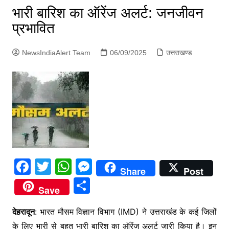
p
भारी बारिश का ऑरेंज अलर्ट: जनजीवन
g
प्रभावित
e
r
NewsIndiaAlert Team
06/09/2025
उत्तराखण्ड
F
T
W
M
Share
Post
a
w
h
e
S
Save
c
itt
at
s
h
e
er
s
s
देहरादून
: भारत मौसम विज्ञान विभाग (IMD) ने उत्तराखंड के कई जिलों
ar
के लिए भारी से बहुत भारी बारिश का ऑरेंज अलर्ट जारी किया है। इन