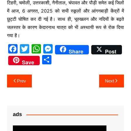
टिहरी, चमोली, उत्तरकाशी, नैनीताल, चंपावत और पौड़ी समेत कई जिलों
में आज, 6 अगस्त, 2025 को सभी स्कूलों और आंगनबाड़ी केंद्रों में
छुट्टी घोषित कर दी गई है। साथ ही, भूस्खलन और नदियों के बढ़ते
जलस्तर के कारण केदारनाथ यात्रा को भी अस्थायी रूप से रोक दिया
गया है।
F
T
W
M
Share
Post
a
w
h
e
S
Save
c
itt
at
s
h
e
er
s
s
ar
Post
Prev
Next
b
A
e
e
navigation
o
p
n
o
p
g
k
er
ads