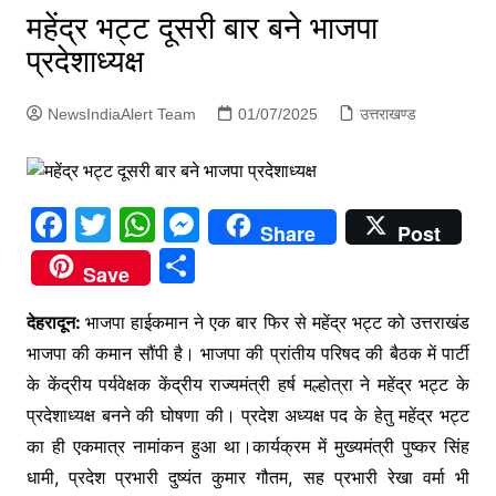
p
महेंद्र भट्ट दूसरी बार बने भाजपा
g
प्रदेशाध्यक्ष
e
r
NewsIndiaAlert Team
01/07/2025
उत्तराखण्ड
F
T
W
M
Share
Post
a
w
h
e
S
Save
c
itt
at
s
h
e
er
s
s
देहरादून:
भाजपा हाईकमान ने एक बार फिर से महेंद्र भट्ट को उत्तराखंड
ar
भाजपा की कमान सौंपी है। भाजपा की प्रांतीय परिषद की बैठक में पार्टी
b
A
e
e
के केंद्रीय पर्यवेक्षक केंद्रीय राज्यमंत्री हर्ष मल्होत्रा ने महेंद्र भट्ट के
o
p
n
प्रदेशाध्यक्ष बनने की घोषणा की। प्रदेश अध्यक्ष पद के हेतु महेंद्र भट्ट
o
p
g
का ही एकमात्र नामांकन हुआ था।कार्यक्रम में मुख्यमंत्री पुष्कर सिंह
k
er
धामी, प्रदेश प्रभारी दुष्यंत कुमार गौतम, सह प्रभारी रेखा वर्मा भी