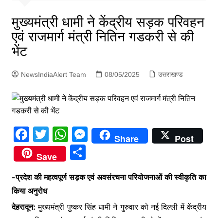
p
g
मुख्यमंत्री धामी ने केंद्रीय सड़क परिवहन
e
एवं राजमार्ग मंत्री नितिन गडकरी से की
r
भेंट
NewsIndiaAlert Team
08/05/2025
उत्तराखण्ड
F
T
W
M
Share
Post
a
w
h
e
S
Save
c
itt
at
s
h
e
er
s
s
-प्रदेश की महत्वपूर्ण सड़क एवं अवसंरचना परियोजनाओं की स्वीकृति का
ar
किया अनुरोध
b
A
e
e
देहरादून:
मुख्यमंत्री पुष्कर सिंह धामी ने गुरुवार को नई दिल्ली में केंद्रीय
o
p
n