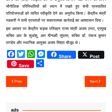
भौगोलिक परिस्थितियों को ध्यान में रखते हुए सभी प्रस्तावित
परियोजनाओं को त्वरित स्वीकृति देने का अनुरोध किया। केंद्रीय मंत्री
गडकरी ने सभी प्रस्तावों पर सकारात्मक कार्रवाई का आश्वासन दिया।
इस अवसर पर केंद्रीय सड़क परिवहन राज्य मंत्री अजय टम्टा, प्रमुख
सचिव आर के सुधांशु, आर मीनाक्षी सुंदरम, सचिव डॉ. पंकज कुमार
पाण्डेय और स्थानिक आयुक्त अजय मिश्रा मौजूद थे।
F
T
W
M
Share
Post
a
w
h
e
S
Save
c
itt
at
s
h
e
er
s
s
ar
Post
Prev
Next
b
A
e
e
navigation
o
p
n
o
p
g
k
er
ads