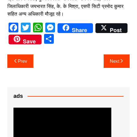
जिलाधिकारी जयभारत सिंह, के. के मिश्रा, एसपी सिटी प्रमोद कुमार
सहित अन्य अधिकारी मौजूद रहे।
F
T
W
M
Share
Post
a
w
h
e
S
Save
c
itt
at
s
h
e
er
s
s
ar
Post
Prev
Next
b
A
e
e
navigation
o
p
n
o
p
g
k
er
ads