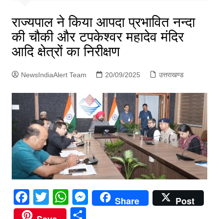
p
g
राज्यपाल ने किया आपदा प्रभावित नन्दा
e
की चौकी और टपकेश्वर महादेव मंदिर
r
आदि क्षेत्रों का निरीक्षण
NewsIndiaAlert Team
20/09/2025
उत्तराखण्ड
F
T
W
M
Share
Post
a
w
h
e
S