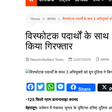
उत्‍तर प्रदेश
दिल्ली
Home
अपराध
विस्फोटक पदार्थों के साथ 3 अभियुक्तों क
हिमाचल प्रद
विस्फोटक पदार्थों के साथ 
पंजाब
किया गिरफ्तार
चंडीगढ़
NewsIndiaAlert Team
11/07/2025
अपराध
F
T
W
M
Share
P
a
w
h
e
-125 किलो ग्राम डायनामाइट बरामद
c
itt
at
s
देहरादून:
वर्तमान में पंचायत चुनाव के दृष्टिगत वरिष्ठ पुलिस अध
e
er
s
s