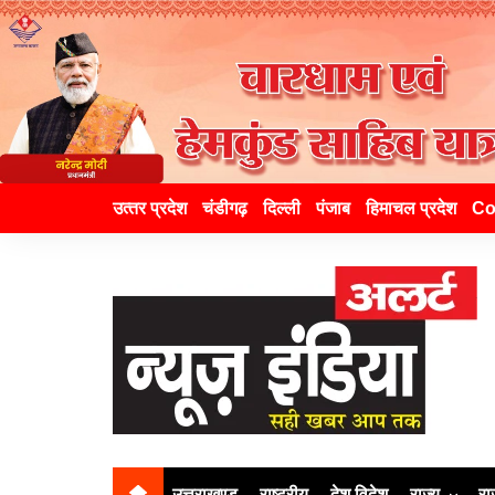
उत्‍तर प्रदेश
चंडीगढ़
दिल्ली
पंजाब
हिमाचल प्रदेश
Co
उत्तराखण्ड
राष्ट्रीय
देश विदेश
राज्य
रा