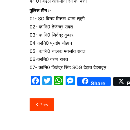
4- 01 बंडल आसमानी रंग की बत्ती
पुलिस टीम :-
01- SO विनय मित्तल थाना त्यूनी
02- कानि0 तेजेन्द्र रावत
03- कानि0 जितेंद्र कुमार
04-कानि0 प्रदीप चौहान
05- कानि0 चालक मनजीत रावत
06-कानि0 वरुण रावत
07- कानि0 जितेंद्र सिंह SOG देहात देहरादून।
F
T
W
M
Share
P
a
w
h
e
c
itt
at
s
Post
Prev
e
er
s
s
navigation
b
A
e
o
p
n