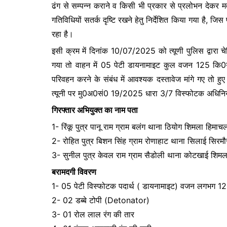
ढंग से सम्पन्न कराने व किसी भी प्रकार से प्रलोभन देकर म
b
A
e
गतिविधियों सतर्क दृष्टि रखने हेतु निर्देशित किया गया है, ज
o
p
n
रहा है।
o
p
g
इसी क्रम में दिनांक 10/07/2025 को त्यूणी पुलिस द्वार
k
er
गया तो वाहन में 05 पेटी डायनामाइट कुल वजन 125 कि0ग्र
परिवहन करने के संबंध में आवश्यक दस्तावेज मांगे गए तो ह
त्यूनी पर मु0अ0सं0 19/2025 धारा 3/7 विस्फोटक अधिनिय
गिरफ्तार अभियुक्त का नाम पता
1- रिंकू पुत्र पानू राम ग्राम बलंग थाना ठियोग शिमला हिमाचल
2- रोहित पुत्र बिशन सिंह ग्राम रोणाहाट थाना सिलाई सिरमौर
3- सुनील पुत्र केवल राम ग्राम सैडोली थाना कोटखाई शिमला
बरामदगी विवरण
1- 05 पेटी विस्फोटक पदार्थ ( डायनामाइट) वजन लगभग 12
2- 02 डब्बे टोपी (Detonator)
3- 01 रोल लाल रंग की तार