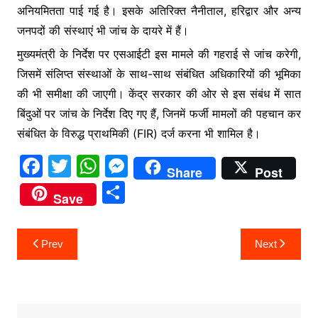
अनियमितता पाई गई है। इसके अतिरिक्त नैनीताल, हरिद्वार और अन्य
जनपदों की संस्थाएं भी जांच के दायरे में हैं।
मुख्यमंत्री के निर्देश पर एसआईटी इस मामले की गहराई से जांच करेगी,
जिसमें संलिप्त संस्थाओं के साथ-साथ संबंधित अधिकारियों की भूमिका
की भी समीक्षा की जाएगी। केंद्र सरकार की ओर से इस संबंध में सात
बिंदुओं पर जांच के निर्देश दिए गए हैं, जिनमें फर्जी मामलों की पहचान कर
संबंधित के विरुद्ध प्राथमिकी (FIR) दर्ज करना भी शामिल है।
F
T
W
M
Share
Post
a
w
h
e
S
Save
c
itt
at
s
h
e
er
s
s
ar
Post
Prev
Next
b
A
e
e
navigation
o
p
n
o
p
g