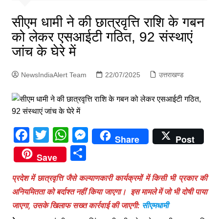
p
g
सीएम धामी ने की छात्रवृत्ति राशि के गबन
e
को लेकर एसआईटी गठित, 92 संस्थाएं
r
जांच के घेरे में
NewsIndiaAlert Team
22/07/2025
उत्तराखण्ड
F
T
W
M
Share
Post
a
w
h
e
S
Save
c
itt
at
s
h
e
er
s
s
प्रदेश में छात्रवृत्ति जैसे कल्याणकारी कार्यक्रमों में किसी भी प्रकार की
ar
अनियमितता को बर्दाश्त नहीं किया जाएगा। इस मामले में जो भी दोषी पाया
b
A
e
e
जाएगा, उसके खिलाफ सख्त कार्रवाई की जाएगी:
सीएमधामी
o
p
n