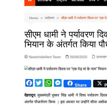
उत्‍तर प्रदेश
दिल्ली
Home
पर्यावरण
सीएम धामी ने पर्यावरण दिवस पर “एक पेड
हिमाचल प्रद
सीएम धामी ने पर्यावरण दि
पंजाब
भियान के अंतर्गत किया प
चंडीगढ़
NewsIndiaAlert Team
05/06/2025
उत्तराखण
F
T
W
M
Share
P
a
w
h
e
देहरादून:
मुख्यमंत्री पुष्कर सिंह धामी ने विश्व पर्यावरण 
c
itt
at
s
अंतर्गत पौधारोपण किया । इस अवसर पर उन्होंने सीता अशो
e
er
s
s