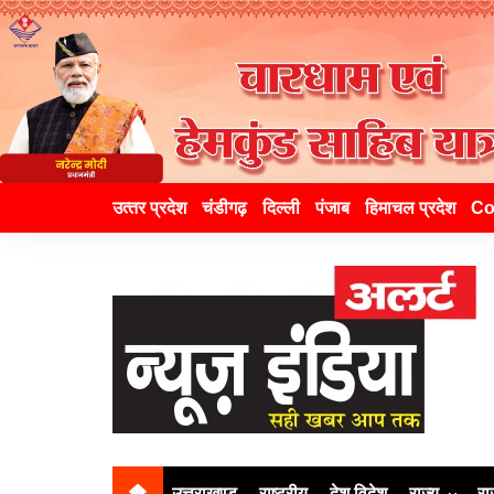
उत्‍तर प्रदेश
चंडीगढ़
दिल्ली
पंजाब
हिमाचल प्रदेश
Co
उत्तराखण्ड
राष्ट्रीय
देश विदेश
राज्य
रा