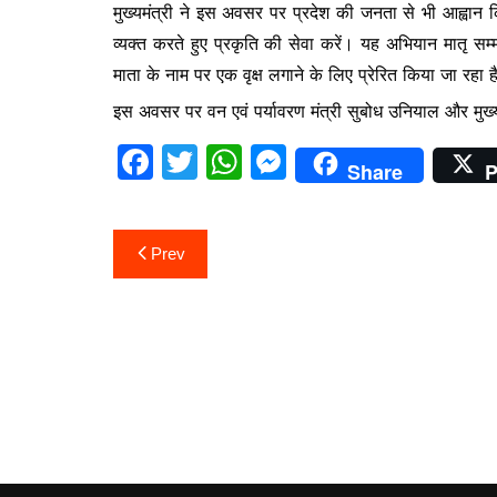
मुख्यमंत्री ने इस अवसर पर प्रदेश की जनता से भी आह्वान कि
b
A
e
व्यक्त करते हुए प्रकृति की सेवा करें। यह अभियान मातृ सम्मा
o
p
n
माता के नाम पर एक वृक्ष लगाने के लिए प्रेरित किया जा रहा 
o
p
g
इस अवसर पर वन एवं पर्यावरण मंत्री सुबोध उनियाल और मुख्
k
er
F
T
W
M
Share
P
a
w
h
e
c
itt
at
s
Post
Prev
e
er
s
s
navigation
b
A
e
o
p
n
o
p
g
k
er