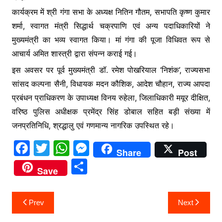
कार्यक्रम में श्री गंगा सभा के अध्यक्ष नितिन गौतम, सभापति कृष्ण कुमार
शर्मा, स्वागत मंत्री सिद्धार्थ चक्रपाणि एवं अन्य पदाधिकारियों ने
मुख्यमंत्री का भव्य स्वागत किया। मां गंगा की पूजा विधिवत रूप से
आचार्य अमित शास्त्री द्वारा संपन्न कराई गई।
इस अवसर पर पूर्व मुख्यमंत्री डॉ. रमेश पोखरियाल ‘निशंक’, राज्यसभा
सांसद कल्पना सैनी, विधायक मदन कौशिक, आदेश चौहान, राज्य आपदा
प्रबंधन प्राधिकरण के उपाध्यक्ष विनय रुहेला, जिलाधिकारी मयूर दीक्षित,
वरिष्ठ पुलिस अधीक्षक प्रमेंद्र सिंह डोबाल सहित बड़ी संख्या में
जनप्रतिनिधि, श्रद्धालु एवं गणमान्य नागरिक उपस्थित रहे।
F
T
W
M
Share
Post
a
w
h
e
S
Save
c
itt
at
s
h
e
er
s
s
ar
Post
Prev
Next
b
A
e
e
navigation