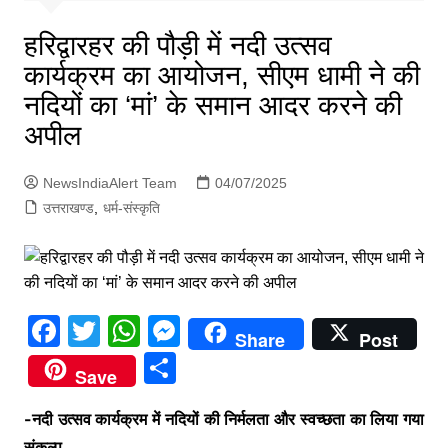
p
g
हरिद्वारहर की पौड़ी में नदी उत्सव
e
कार्यक्रम का आयोजन, सीएम धामी ने की
r
नदियों का ‘मां’ के समान आदर करने की
अपील
NewsIndiaAlert Team
04/07/2025
उत्तराखण्ड
,
धर्म-संस्कृति
F
T
W
M
Share
Post
a
w
h
e
S
Save
c
itt
at
s
h
e
er
s
s
-नदी उत्सव कार्यक्रम में नदियों की निर्मलता और स्वच्छता का लिया गया
ar
संकल्प