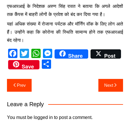
एफआरआई के निदेशक अरुण सिंह रावत ने बताया कि अगले आदेशों
तक कैंपस में बाहरी लोगों के प्रवेश को बंद कर दिया गया है।
यहां अधिक संख्या में रोजाना पर्यटक और मॉर्निंग वॉक के लिए लोग आते
हैं। उन्होंने कहा कि कोरोना की स्थिति सामान्य होने तक एफआरआई
बंद रहेगा।
F
T
W
M
Share
Post
a
w
h
e
S
Save
c
itt
at
s
h
e
er
s
s
ar
Post
Prev
Next
b
A
e
e
navigation
o
p
n
Leave a Reply
o
p
g
k
er
You must be
logged in
to post a comment.