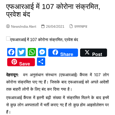
p
एफआरआई में 107 कोरोना संक्रमित,
g
प्रवेश बंद
e
r
NewsIndia Alert
26/04/2021
उत्तराखण्ड
F
T
W
M
Share
Post
a
w
h
e
S
Save
c
itt
at
s
h
e
er
s
s
देहरादून:
वन अनुसंधान संस्थान (एफआरआई) कैंपस में 107 लोग
ar
कोरोना संक्रमित पाए गए हैं। जिसके बाद एफआरआई को अगले आदेशों
b
A
e
e
तक बाहरी लोगों के लिए बंद कर दिया गया है।
o
p
n
एफआरआई कैंपस में इतनी बढ़ी संख्या में संक्रमित मिलने के बाद इनमें
o
p
g
से कुछ लोग अस्पतालों में भर्ती कराए गए हैं तो कुछ होम आइसोलेशन पर
k
er
हैं।