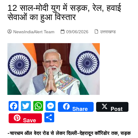
p
12 साल-मोदी युग में सड़क, रेल, हवाई
g
सेवाओं का हुआ विस्तार
e
r
NewsIndiaAlert Team
09/06/2026
उत्तराखण्ड
F
T
W
M
Share
Post
a
w
h
e
S
Save
c
itt
at
s
h
e
er
s
s
-चारधाम ऑल वेदर रोड से लेकर दिल्ली-देहरादून कॉरिडोर तक, सड़क
ar