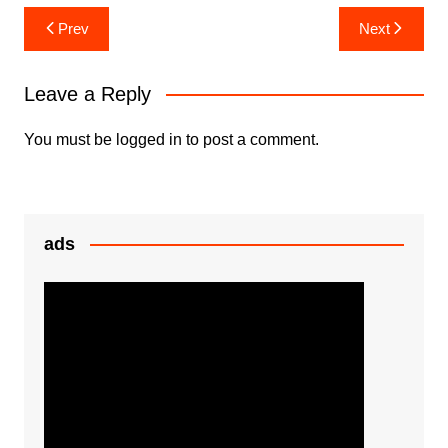
e
er
s
s
ar
Post
Prev
Next
b
A
e
e
navigation
o
p
n
Leave a Reply
o
p
g
k
er
You must be
logged in
to post a comment.
ads