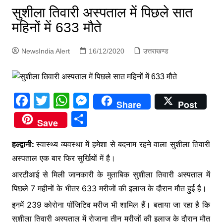
p
सुशीला तिवारी अस्पताल में पिछले सात
g
महिनों में 633 मौते
e
r
NewsIndia Alert
16/12/2020
उत्तराखण्ड
F
T
W
M
Share
Post
a
w
h
e
S
Save
c
itt
at
s
h
e
er
s
s
हल्द्वानी:
स्वास्थ्य व्यवस्था में हमेशा से बदनाम रहने वाला सुशीला तिवारी
ar
अस्पताल एक बार फिर सुर्खियों में है।
b
A
e
e
आरटीआई से मिली जानकारी के मुताबिक सुशीला तिवारी अस्पताल में
o
p
n
पिछले 7 महीनों के भीतर 633 मरीजों की इलाज के दौरान मौत हुई है।
o
p
g
इनमें 239 कोरोना पॉजिटिव मरीज भी शामिल हैं। बताया जा रहा है कि
k
er
सुशीला तिवारी अस्पताल में रोजाना तीन मरीजों की इलाज के दौरान मौत