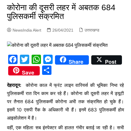
p
कोरोना की दूसरी लहर में अबतक 684
g
पुलिसकर्मी संक्रमित
e
r
NewsIndia Alert
26/04/2021
उत्तराखण्ड
F
T
W
M
Share
Post
a
w
h
e
S
Save
c
itt
at
s
h
e
er
s
s
देहरादून:
कोरोना काल में फ्रंट लाइन वारियर्स की भूमिका निभा रहे
ar
पुलिसकर्मी रात दिन काम कर रहे हैं। कोरोना की दूसरी लहर में ड्यूटी
b
A
e
e
पर तैनात 684 पुलिसकर्मी कोरोना अभी तक संक्रमित हो चुके हैं।
o
p
n
इसमें 10 एसपी रैंक के अधिकारी भी हैं। इनमें 683 पुलिसकर्मी होम
o
p
g
आइसोलेशन में है।
k
er
वहीं, एक महिला सब इंस्पेक्टर की हालत गंभीर बताई जा रही है। सभी