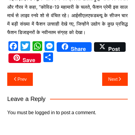
और गौरव ने कहा, “कोविड-19 महामारी के चलते, फैशन प्रेमी इस साल
मार्च से लाइव रनवे शो से वंचित रहे। आईसीएलएफडब्ल्यू के सीजन चार
में बड़ी संख्या में फैशन उत्साही देखे गए, जिन्होंने उद्योग के कुछ प्रसिद्ध
फैशन डिजाइनरों के नवीनतम संग्रह को देखा।
F
T
W
M
Share
Post
a
w
h
e
S
Save
c
itt
at
s
h
e
er
s
s
ar
Post
Prev
Next
b
A
e
e
navigation
o
p
n
Leave a Reply
o
p
g
k
er
You must be
logged in
to post a comment.