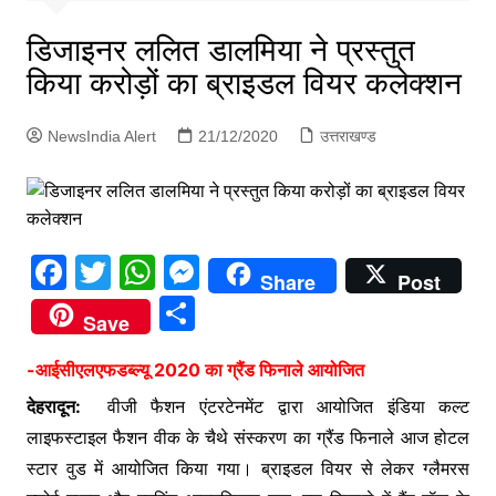
p
g
डिजाइनर ललित डालमिया ने प्रस्तुत
e
किया करोड़ों का ब्राइडल वियर कलेक्शन
r
NewsIndia Alert
21/12/2020
उत्तराखण्ड
F
T
W
M
Share
Post
a
w
h
e
S
Save
c
itt
at
s
h
e
er
s
s
-आईसीएलएफडब्ल्यू 2020 का ग्रैंड फिनाले आयोजित
ar
b
A
e
देहरादून:
वीजी फैशन एंटरटेनमेंट द्वारा आयोजित इंडिया कल्ट
e
लाइफस्टाइल फैशन वीक के चैथे संस्करण का ग्रैंड फिनाले आज होटल
o
p
n
स्टार वुड में आयोजित किया गया। ब्राइडल वियर से लेकर ग्लैमरस
o
p
g