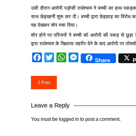
o
p
n
उसी दौरान आरोपी पड़ोसी राधेश्याम ने बच्ची का हाथ पक
o
p
g
साथ छेड़खानी शुरू कर दी। बच्ची द्वारा छेड़छाड़ का विरोध 
k
er
यह देखकर शोर मचा दिया।
शोर होने पर परिजनों ने बच्ची को आरोपी की पकड़ से छुड़ा 
द्वारा राधेश्याम के खिलाफ तहरीर देने के बाद आरोपी पर पॉक
F
T
W
M
Share
P
a
w
h
e
c
itt
at
s
Post
Prev
e
er
s
s
navigation
b
A
e
o
p
n
Leave a Reply
o
p
g
You must be
logged in
to post a comment.
k
er