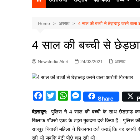
उत्‍तर प्रदेश
दिल्ली
Home
अपराध
4 साल की बच्ची से छेड़छाड़ करने वाला आ
हिमाचल प्रद
4 साल की बच्ची से छेड़छ
पंजाब
चंडीगढ़
NewsIndia Alert
24/03/2021
अपराध
F
T
W
M
Share
P
a
w
h
e
देहरादून:
पुलिस ने 4 साल की बच्ची के साथ छेड़छाड़ करन
c
itt
at
s
खिलाफ पॉक्सो एक्ट के तहत मुकदमा दर्ज किया है। पुलिस की इ
e
er
s
s
राजपुर निवासी महिला ने शिकायत दर्ज कराई कि वह अपनी 
b
A
e
रही थी जबकि बेटी पीछे चल रही थी।