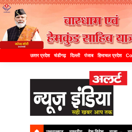
उत्‍तर प्रदेश
चंडीगढ़
दिल्ली
पंजाब
हिमाचल प्रदेश
Co
उत्तराखण्ड
राष्ट्रीय
देश विदेश
राज्य
रा