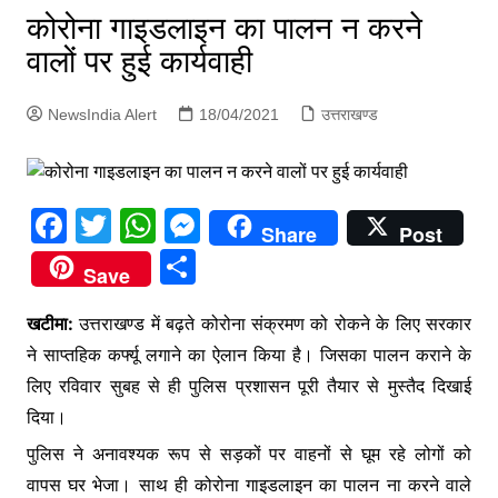
p
कोरोना गाइडलाइन का पालन न करने
g
वालों पर हुई कार्यवाही
e
r
NewsIndia Alert
18/04/2021
उत्तराखण्ड
F
T
W
M
Share
Post
a
w
h
e
S
Save
c
itt
at
s
h
e
er
s
s
खटीमा:
उत्तराखण्ड में बढ़ते कोरोना संक्रमण को रोकने के लिए सरकार
ar
ने साप्तहिक कर्फ्यू लगाने का ऐलान किया है। जिसका पालन कराने के
b
A
e
e
लिए रविवार सुबह से ही पुलिस प्रशासन पूरी तैयार से मुस्तैद दिखाई
o
p
n
दिया।
o
p
g
पुलिस ने अनावश्यक रूप से सड़कों पर वाहनों से घूम रहे लोगों को
k
er
वापस घर भेजा। साथ ही कोरोना गाइडलाइन का पालन ना करने वाले