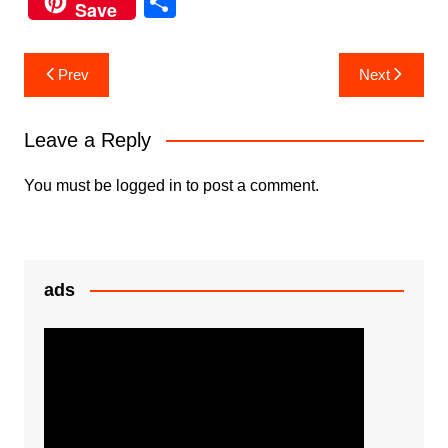
S
Save
c
itt
at
s
h
e
er
s
s
ar
Post
Prev
Next
b
A
e
e
navigation
o
p
n
Leave a Reply
o
p
g
k
er
You must be
logged in
to post a comment.
ads