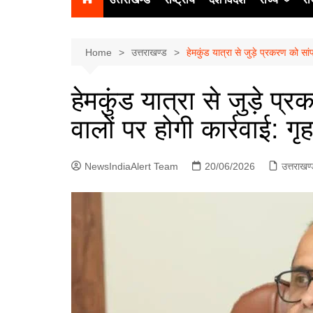
उत्‍तर प्रदेश
दिल्ली
Home
उत्तराखण्ड
हेमकुंड यात्रा से जुड़े प्रकरण को सां
हिमाचल प्रद
हेमकुंड यात्रा से जुड़े प्
पंजाब
वालों पर होगी कार्रवाई: ग
चंडीगढ़
NewsIndiaAlert Team
20/06/2026
उत्तराखण