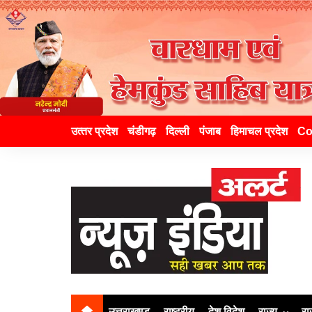
उत्‍तर प्रदेश
चंडीगढ़
दिल्ली
पंजाब
हिमाचल प्रदेश
Co
उत्तराखण्ड
राष्ट्रीय
देश विदेश
राज्य
रा