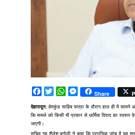
F
T
W
M
Share
P
a
w
h
e
देहारादून:
हेमकुंड साहिब यात्रा के दौरान हाल ही में सामने
c
itt
at
s
कि मामले को किसी भी प्रकार से धार्मिक विवाद का स्वरूप देन
e
er
s
s
जाएगी।
b
A
e
सचिव गृह शैलेश बगोली ने कहा कि प्रारंभिक जांच में यह मामल