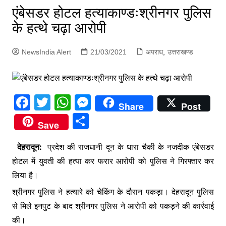
p
एंबेसडर होटल हत्याकाण्डःश्रीनगर पुलिस
g
के हत्थे चढ़ा आरोपी
e
r
NewsIndia Alert
21/03/2021
अपराध
,
उत्तराखण्ड
F
T
W
M
Share
Post
a
w
h
e
S
Save
c
itt
at
s
h
e
er
s
s
देहरादून:
प्रदेश की राजधानी दून के धारा चैकी के नजदीक एंबेसडर
ar
होटल में युवती की हत्या कर फरार आरोपी को पुलिस ने गिरफ्तार कर
b
A
e
e
लिया है।
o
p
n
श्रीनगर पुलिस ने हत्यारे को चेकिंग के दौरान पकड़ा। देहरादून पुलिस
o
p
g
से मिले इनपुट के बाद श्रीनगर पुलिस ने आरोपी को पकड़ने की कार्रवाई
k
er
की।