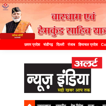
उत्‍तर प्रदेश
चंडीगढ़
दिल्ली
पंजाब
हिमाचल प्रदेश
Co
उत्तराखण्ड
राष्ट्रीय
देश विदेश
राज्य
रा