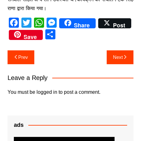
राणा द्वारा किया गया।
F
T
W
M
Share
Post
a
w
h
e
S
Save
c
itt
at
s
h
e
er
s
s
ar
Post
Prev
Next
b
A
e
e
navigation
o
p
n
Leave a Reply
o
p
g
k
er
You must be
logged in
to post a comment.
ads