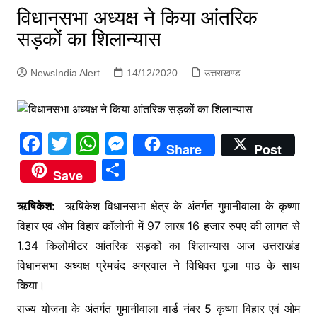
p
विधानसभा अध्यक्ष ने किया आंतरिक
g
सड़कों का शिलान्यास
e
r
NewsIndia Alert
14/12/2020
उत्तराखण्ड
F
T
W
M
Share
Post
a
w
h
e
S
Save
c
itt
at
s
h
e
er
s
s
ऋषिकेश:
ऋषिकेश विधानसभा क्षेत्र के अंतर्गत गुमानीवाला के कृष्णा
ar
विहार एवं ओम विहार कॉलोनी में 97 लाख 16 हजार रुपए की लागत से
b
A
e
e
1.34 किलोमीटर आंतरिक सड़कों का शिलान्यास आज उत्तराखंड
o
p
n
विधानसभा अध्यक्ष प्रेमचंद अग्रवाल ने विधिवत पूजा पाठ के साथ
o
p
g
किया।
k
er
राज्य योजना के अंतर्गत गुमानीवाला वार्ड नंबर 5 कृष्णा विहार एवं ओम