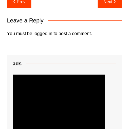
Prev
Next
b
A
e
e
navigation
o
p
n
Leave a Reply
o
p
g
k
er
You must be
logged in
to post a comment.
ads