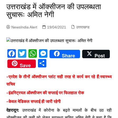
p
उत्तराखंड में ऑक्सीजन की उपलब्धता
g
सुचारूः अमित नेगी
e
r
NewsIndia Alert
19/04/2021
उत्तराखण्ड
F
T
W
M
Share
Post
a
w
h
e
S
Save
c
itt
at
s
h
e
er
s
s
-प्रदेश के तीनों ऑक्सीजन प्लांट सही तरह से कार्य कर रहे हैं:स्वास्थ्य
ar
सचिव
b
A
e
e
-इंडस्ट्रियल ऑक्सीजन की सप्लाई पर फिलहाल रोक
o
p
n
-केवल मेडिकल सप्लाई ही जारी रहेगी
o
p
g
k
er
देहरादून:
उत्तराखंड में कोरोना के बढ़ते मामलों के बीच उठ रही
ऑक्सीजन की कमी को लेकर स्वास्थ्य सचिव अमित नेगी ने कहा है कि