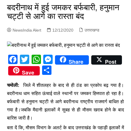
p
बदरीनाथ में हुई जमकर बर्फबारी, हनुमान
g
चट्टी से आगे का रास्ता बंद
e
r
NewsIndia Alert
12/12/2020
उत्तराखण्ड
F
T
W
M
Share
Post
a
w
h
e
S
Save
c
itt
at
s
h
e
er
s
s
चमोली:
जिले में शीतलहर के बाद से ही ठंड का प्रकोप बढ़ गया है।
ar
बदरीनाथ धाम सहित ऊंचाई वाले स्थानों पर जमकर हिमपात हो रहा है।
b
A
e
e
बर्फबारी से हनुमान चट्टी से आगे बदरीनाथ राष्ट्रीय राजमार्ग बाधित हो
o
p
n
गया है।जबकि मैदानी इलाकों में सुबह से ही मौसम खराब होने के बाद
o
p
g
बारिश जारी है।
k
er
बता दें कि, मौसम विभाग के अलर्ट के बाद उत्तराखंड के पहाड़ी इलाकों में