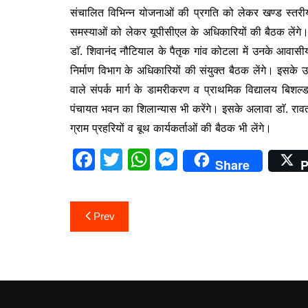
संचालित विभिन्न योजनाओं की प्रगति को लेकर खण्ड स्तरीय अधि
समस्याओं को लेकर यूपीसीएल के अधिकारियों की बैठक लेंगे। इस
डाॅ. शिवानंद नौटियाल के पैतृक गांव कोटला में उनके आवासी
निर्माण विभाग के अधिकारियों की संयुक्त बैठक लेंगे। इसके उ
वाले संपर्क मार्ग के डामरीकरण व प्राथमिक विद्यालय बिशल्ड
पंचायत भवन का शिलान्यास भी करेंगे। इसके अलावा डाॅ. रावत स
ग्राम प्रहरियों व बूथ कार्यकर्ताओं की बैठक भी लेंगे।
F
T
W
M
Share
P
a
w
h
e
c
itt
at
s
Post
Prev
e
er
s
s
navigation
b
A
e
o
p
n
o
p
g