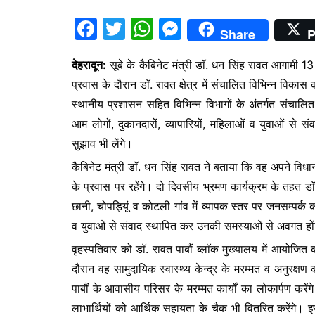
F
T
W
M
Share
P
a
w
h
e
देहरादून:
सूबे के कैबिनेट मंत्री डाॅ. धन सिंह रावत आगामी 13
c
itt
at
s
प्रवास के दौरान डाॅ. रावत क्षेत्र में संचालित विभिन्न विकास
e
er
s
s
स्थानीय प्रशासन सहित विभिन्न विभागों के अंतर्गत संचालित
b
A
e
आम लोगों, दुकानदारों, व्यापारियों, महिलाओं व युवाओं से स
o
p
n
सुझाव भी लेंगे।
o
p
g
कैबिनेट मंत्री डाॅ. धन सिंह रावत ने बताया कि वह अपने विध
k
er
के प्रवास पर रहेंगे। दो दिवसीय भ्रमण कार्यक्रम के तहत डाॅ. 
छानी, चोपड्यिूं व कोटली गांव में व्यापक स्तर पर जनसम्पर्क कर
व युवाओं से संवाद स्थापित कर उनकी समस्याओं से अवगत होंगे,
वृहस्पतिवार को डाॅ. रावत पाबौं ब्लाॅक मुख्यालय में आयोजित क
दौरान वह सामुदायिक स्वास्थ्य केन्द्र के मरम्मत व अनुरक्
पाबौं के आवासीय परिसर के मरम्मत कार्यों का लोकार्पण करे
लाभार्थियों को आर्थिक सहायता के चैक भी वितरित करेंगे। इसक