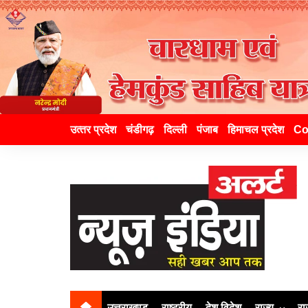
उत्‍तर प्रदेश
चंडीगढ़
दिल्ली
पंजाब
हिमाचल प्रदेश
Co
उत्तराखण्ड
राष्ट्रीय
देश विदेश
राज्य
रा