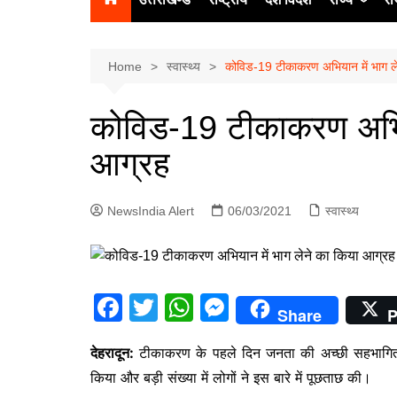
उत्‍तर प्रदेश
दिल्ली
Home
स्वास्थ्य
कोविड-19 टीकाकरण अभियान में भाग ले
हिमाचल प्रद
कोविड-19 टीकाकरण अभिया
पंजाब
आग्रह
चंडीगढ़
NewsIndia Alert
06/03/2021
स्वास्थ्य
F
T
W
M
Share
P
a
w
h
e
देहरादून:
टीकाकरण के पहले दिन जनता की अच्छी सहभागिता देख
c
itt
at
s
किया और बड़ी संख्या में लोगों ने इस बारे में पूछताछ की।
e
er
s
s