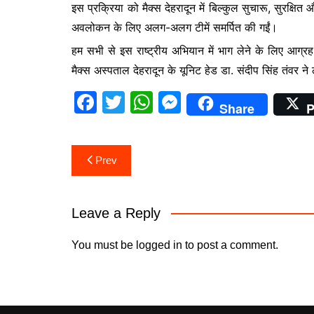
इस प्रक्रिया को मैक्स देहरादून में बिल्कुल सुचारू, सुरक
b
A
e
अवलोकन के लिए अलग-अलग टीमें समर्पित की गईं।
o
p
n
हम सभी से इस राष्ट्रीय अभियान में भाग लेने के लिए आ
o
p
g
मैक्स अस्पताल देहरादून के यूनिट हेड डा. संदीप सिंह तंवर न
k
er
F
T
W
M
Share
P
a
w
h
e
c
itt
at
s
Post
Prev
e
er
s
s
navigation
b
A
e
o
p
n
Leave a Reply
o
p
g
You must be
logged in
to post a comment.
k
er