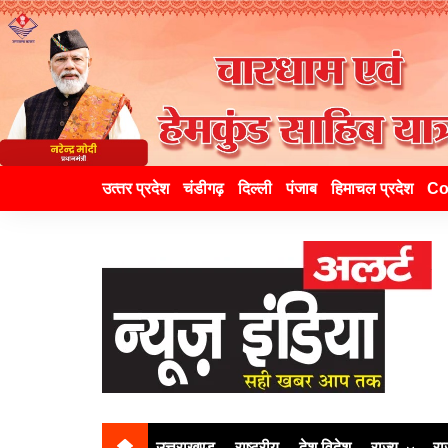
उत्‍तर प्रदेश
चंडीगढ़
दिल्ली
पंजाब
हिमाचल प्रदेश
Co
उत्तराखण्ड
राष्ट्रीय
देश विदेश
राज्य
रा