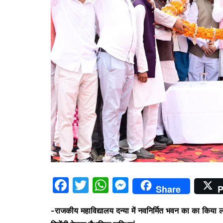
F
T
W
M
Share
P
a
w
h
e
-राजकीय महाविद्यालय दन्या में नवनिर्मित भवन का का किया
c
itt
at
s