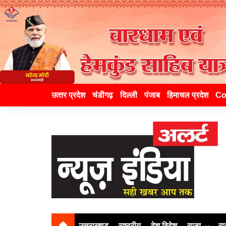
उत्‍तर प्रदेश
चंडीगढ़
दिल्ली
पंजाब
हिमाचल प्रदेश
Co
उत्तराखण्ड
राष्ट्रीय
देश विदेश
राज्य
रा