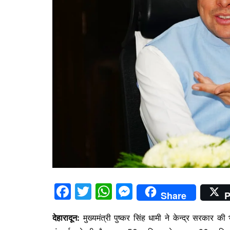
F
T
W
M
Share
P
a
w
h
e
देहारादून:
मुख्यमंत्री पुष्कर सिंह धामी ने केन्द्र सरकार क
c
itt
at
s