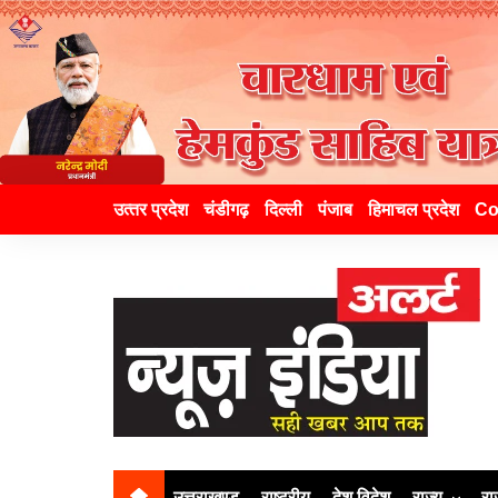
उत्‍तर प्रदेश
चंडीगढ़
दिल्ली
पंजाब
हिमाचल प्रदेश
Co
उत्तराखण्ड
राष्ट्रीय
देश विदेश
राज्य
रा