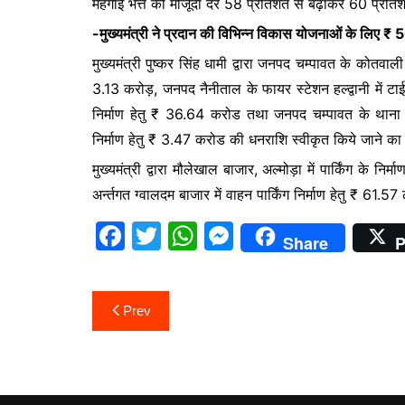
मंहगाई भत्ते की मौजूदा दर 58 प्रतिशत से बढ़ाकर 60 प्रति
e
er
s
s
-मुख्यमंत्री ने प्रदान की विभिन्न विकास योजनाओं के लिए ₹ 
b
A
e
मुख्यमंत्री पुष्कर सिंह धामी द्वारा जनपद चम्पावत के कोतवाली 
o
p
n
3.13 करोड़, जनपद नैनीताल के फायर स्टेशन हल्द्वानी में टा
o
p
g
निर्माण हेतु ₹ 36.64 करोड तथा जनपद चम्पावत के थाना र
k
er
निर्माण हेतु ₹ 3.47 करोड की धनराशि स्वीकृत किये जाने का
मुख्यमंत्री द्वारा मौलेखाल बाजार, अल्मोड़ा में पार्किंग के 
अर्न्तगत ग्वालदम बाजार में वाहन पार्किंग निर्माण हेतु ₹ 6
F
T
W
M
Share
P
a
w
h
e
c
itt
at
s
Post
Prev
e
er
s
s
navigation
b
A
e
o
p
n