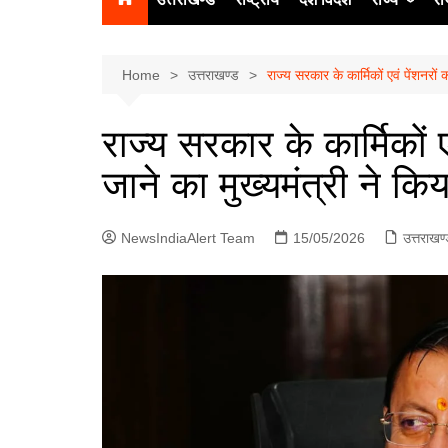
उत्‍तर प्रदेश
दिल्ली
Home
उत्तराखण्ड
राज्य सरकार के कार्मिकों एवं पेंशनरों
हिमाचल प्रद
राज्य सरकार के कार्मिकों ए
पंजाब
जाने का मुख्यमंत्री ने क
चंडीगढ़
NewsIndiaAlert Team
15/05/2026
उत्तराखण