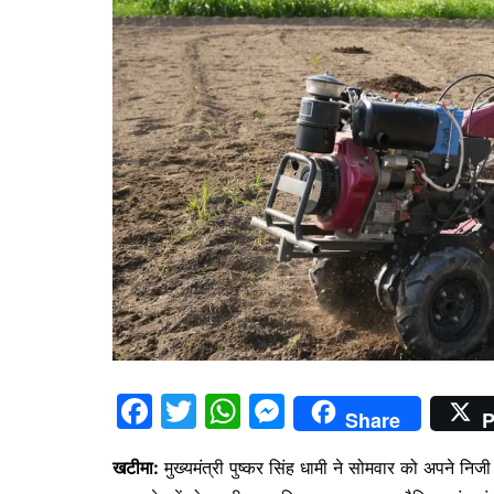
F
T
W
M
Share
P
a
w
h
e
खटीमा:
मुख्यमंत्री पुष्कर सिंह धामी ने सोमवार को अपने न
c
itt
at
s