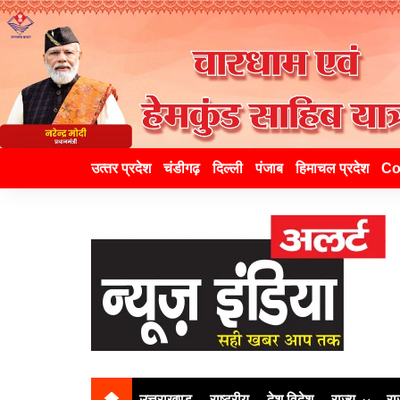
उत्‍तर प्रदेश
चंडीगढ़
दिल्ली
पंजाब
हिमाचल प्रदेश
Co
उत्तराखण्ड
राष्ट्रीय
देश विदेश
राज्य
रा