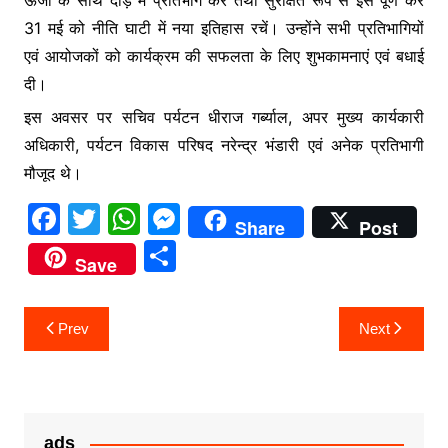
ऊर्जा के साथ दौड़ में प्रतिभाग करें तथा सुरक्षित रूप से इसे पूर्ण कर
31 मई को नीति घाटी में नया इतिहास रचें। उन्होंने सभी प्रतिभागियों
एवं आयोजकों को कार्यक्रम की सफलता के लिए शुभकामनाएं एवं बधाई
दी।
इस अवसर पर सचिव पर्यटन धीराज गर्ब्याल, अपर मुख्य कार्यकारी
अधिकारी, पर्यटन विकास परिषद नरेन्द्र भंडारी एवं अनेक प्रतिभागी
मौजूद थे।
F
T
W
M
Share
Post
a
w
h
e
S
Save
c
itt
at
s
h
e
er
s
s
ar
Post
Prev
Next
b
A
e
e
navigation
o
p
n
o
p
g
k
er
ads