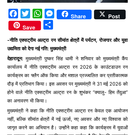
F
T
W
M
Share
Post
a
w
h
e
S
Save
c
itt
at
s
h
e
er
s
s
-नीति एक्सट्रीम अल्ट्रा रन सीमांत क्षेत्रों में पर्यटन, रोजगार और युवा
ar
उद्यमिता को देगा नई गति: मुख्यमंत्री
b
A
e
e
देहारादून:
मुख्यमंत्री पुष्कर सिंह धामी ने शनिवार को मुख्यमंत्री कैंप
o
p
n
कार्यालय में नीति एक्सट्रीम अल्ट्रा रन 2026 के काउंटडाउन रन
o
p
g
कार्यक्रम का फ्लैग ऑफ किया और मशाल प्रज्ज्वलित कर प्रतीकात्मक
k
er
दौड़ में प्रतिभाग किया। इस अवसर पर मुख्यमंत्री ने 31 मई 2026 को
होने वाले नीति एक्सट्रीम अल्ट्रा रन के शुभंकर “क्यालु- हिम तेंदुआ”
का अनावरण भी किया।
मुख्यमंत्री ने कहा कि नीति एक्सट्रीम अल्ट्रा रन केवल एक आयोजन
नहीं, बल्कि सीमांत क्षेत्रों में नई ऊर्जा, नए अवसर और नए विश्वास को
जागृत करने का अभियान है। उन्होंने कहा कहा कि कार्यक्रम में युवाओं