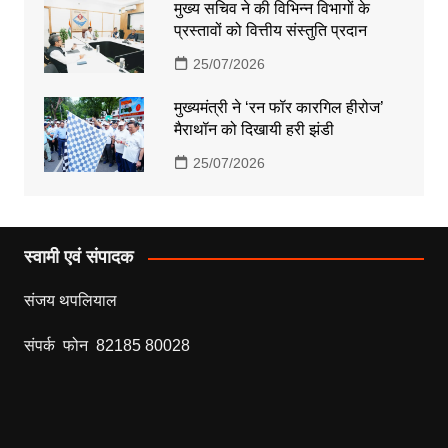
मुख्य सचिव ने की विभिन्न विभागों के
प्रस्तावों को वित्तीय संस्तुति प्रदान
25/07/2026
मुख्यमंत्री ने ‘रन फॉर कारगिल हीरोज’
मैराथॉन को दिखायी हरी झंडी
25/07/2026
स्वामी एवं संपादक
संजय थपलियाल
संपर्क फोन 82185 80028