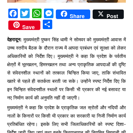
F
T
W
M
Share
Post
a
w
h
e
S
Save
c
itt
at
s
h
e
er
s
s
देहरादून:
मुख्यमंत्री पुष्कर सिंह धामी ने सोमवर को मुख्यमंत्री आवास में
ar
उच्च स्तरीय बैठक के दौरान राज्य में आपदा प्रबंधन एवं सुरक्षा को लेकर
b
A
e
e
अधिकारियों को निर्देश दिए। मुख्यमंत्री ने कहा कि प्रदेश के पर्वतीय
o
p
n
क्षेत्रों में भूस्खलन, हिमस्खलन तथा अन्य प्राकृतिक आपदाओं की दृष्टि
o
p
g
से संवेदनशील स्थानों को तत्काल चिन्हित किया जाए, ताकि संभावित
k
er
खतरे से पहले ही सतर्कता बरती जा सके। उन्होंने स्पष्ट निर्देश दिए कि
इन चिन्हित संवेदनशील स्थलों पर किसी भी प्रकार की नई बसावट या
नए निर्माण कार्य की अनुमति नहीं दी जाएगी।
मुख्यमंत्री ने कहा कि प्रदेश के प्राकृतिक जल स्रोतों और नदियों और
नालों के किनारों पर किसी भी प्रकार का सरकारी या निजी निर्माण कार्य
प्रतिबंधित रहेगा। इसके लिए सभी जिलाधिकारियों को स्पष्ट दिशा-
निर्देश जारी किए जाएं तथा इनके क्रियान्वयन की नियमित निगरानी की