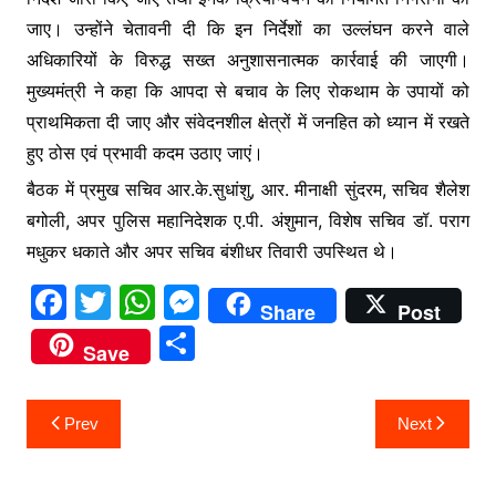
जाए। उन्होंने चेतावनी दी कि इन निर्देशों का उल्लंघन करने वाले
अधिकारियों के विरुद्ध सख्त अनुशासनात्मक कार्रवाई की जाएगी।
मुख्यमंत्री ने कहा कि आपदा से बचाव के लिए रोकथाम के उपायों को
प्राथमिकता दी जाए और संवेदनशील क्षेत्रों में जनहित को ध्यान में रखते
हुए ठोस एवं प्रभावी कदम उठाए जाएं।
बैठक में प्रमुख सचिव आर.के.सुधांशु, आर. मीनाक्षी सुंदरम, सचिव शैलेश
बगोली, अपर पुलिस महानिदेशक ए.पी. अंशुमान, विशेष सचिव डॉ. पराग
मधुकर धकाते और अपर सचिव बंशीधर तिवारी उपस्थित थे।
F
T
W
M
Share
Post
a
w
h
e
S
Save
c
itt
at
s
h
e
er
s
s
ar
Post
Prev
Next
b
A
e
e
navigation
o
p
n